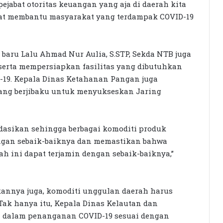
ejabat otoritas keuangan yang aja di daerah kita
apat membantu masyarakat yang terdampak COVID-19
aru Lalu Ahmad Nur Aulia, S.STP, Sekda NTB juga
serta mempersiapkan fasilitas yang dibutuhkan
-19. Kepala Dinas Ketahanan Pangan juga
ang berjibaku untuk menyukseskan Jaring
dasikan sehingga berbagai komoditi produk
ngan sebaik-baiknya dan memastikan bahwa
h ini dapat terjamin dengan sebaik-baiknya,”
Seleksi KPID NTB Dimulai: 76
Kandidat Lolos ke Uji Kompetensi
kannya juga, komoditi unggulan daerah harus
KPK Periksa Sumiatun, Dugaan
Tak hanya itu, Kepala Dinas Kelautan dan
Kasus Tambang Emas Sekotong
si dalam penanganan COVID-19 sesuai dengan