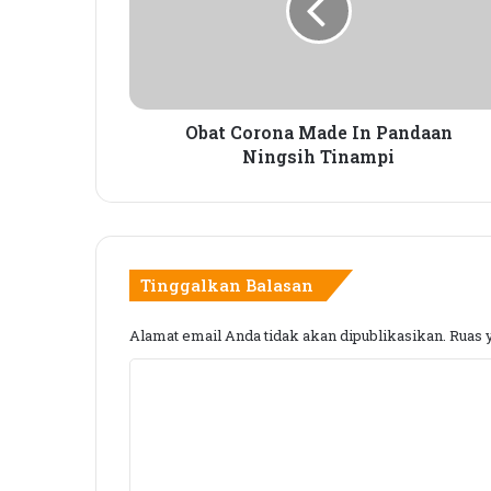
C
o
r
o
n
a
Obat Corona Made In Pandaan
M
Ningsih Tinampi
a
d
e
I
n
Tinggalkan Balasan
P
a
Alamat email Anda tidak akan dipublikasikan.
Ruas 
n
d
K
a
a
o
n
m
N
e
i