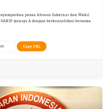
Rumah Bertingkat Dapat Beras,
 menyampaikan pesan khusus Gubernur dan Wakil
Warga Miskin Tak Dapat PKH:
 SAKIP menuju A dengan berkonsolidasi bersama
Hadrian Irfani Sebut Bantuan “Salah
Kamar”
Dorong Koperasi Sebagai Penggerak
Ekonomi Masyarakat
Copy URL
Petani Berharap Harga Tembakau
Tahun Ini Bisa Lebih
Menguntungkan
Siswi SMK Islam Sirajul Huda Raih
Tiga Medali Tingkat Nasional di
Ajang ATHENA 2026 MAPRESNAS
Seleksi KPID NTB Dimulai: 76
Kandidat Lolos ke Uji Kompetensi