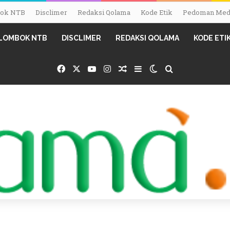
mbok NTB
Disclimer
Redaksi Qolama
Kode Etik
Pedoman Medi
I LOMBOK NTB
DISCLIMER
REDAKSI QOLAMA
KODE ETI
Facebook
X
YouTube
Instagram
Random Article
Sidebar
Switch skin
Search for