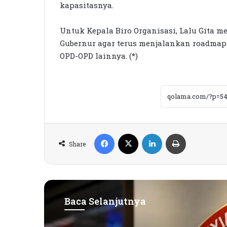
kapasitasnya.
Untuk Kepala Biro Organisasi, Lalu Gita
Gubernur agar terus menjalankan roadmap
OPD-OPD lainnya. (*)
Facebook
X
LinkedIn
Print
Share
Baca Selanjutnya