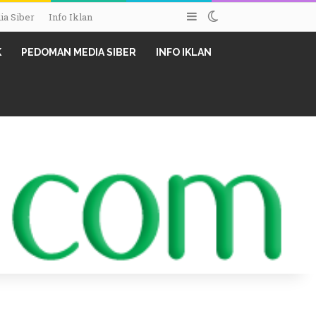
Sidebar
Switch skin
a Siber
Info Iklan
K
PEDOMAN MEDIA SIBER
INFO IKLAN