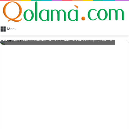
Menu
Inisiator Gowes Millenial NU NTB, Guru To'i Akhdiansyah/foto : ist