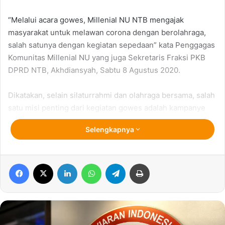
“Melalui acara gowes, Millenial NU NTB mengajak
masyarakat untuk melawan corona dengan berolahraga,
salah satunya dengan kegiatan sepedaan” kata Penggagas
Komunitas Millenial NU yang juga Sekretaris Fraksi PKB
DPRD NTB, Akhdiansyah, Sabtu 8 Agustus 2020.
Dikatakan, selain silaturrahmi dan olahraga bersama, salah
satu misi penting dari kegiatan gowes adalah kampanye
mengajak masyarakat tetap sehat, kuat dan semangat
Selengkapnya
melawan wabah Corona.
Corona bisa dilawan salah satunya dengan berolahraga
Facebook
X
LinkedIn
WhatsApp
Telegram
Print
dan menjaga stamina, sehingga anak muda NU NTB
tergerak melaksanakan kegiatan Gowes.
“Memberikan edukasi positif kepada masyarakat NTB
melalui Sepeda sehat, tapi tetap menjaga dan mematuhi