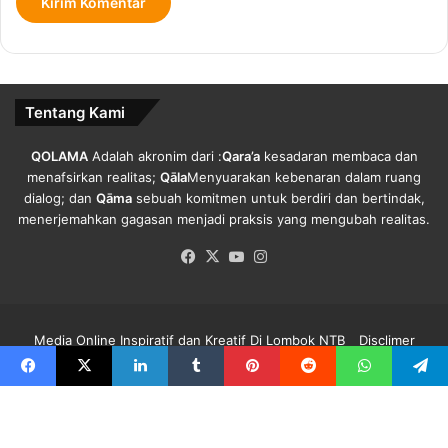
i
a
a
M
h
e
.
n
g
Tentang Kami
e
l
o
QOLAMA
Adalah akronim dari :
Qara’a
kesadaran membaca dan
l
menafsirkan realitas;
Qāla
Menyuarakan kebenaran dalam ruang
a
dialog; dan
Qāma
sebuah komitmen untuk berdiri dan bertindak,
B
menerjemahkan gagasan menjadi praksis yang mengubah realitas.
e
Facebook
X
YouTube
Instagram
r
b
a
g
Media Online Inspiratif dan Kreatif Di Lombok NTB
Disclimer
a
i
Redaksi Qolama
Kode Etik
Pedoman Media Siber
Info Iklan
Facebook
X
LinkedIn
Tumblr
Pinterest
Reddit
WhatsApp
Telegra
P
o
Facebook
X
YouTube
Instagram
t