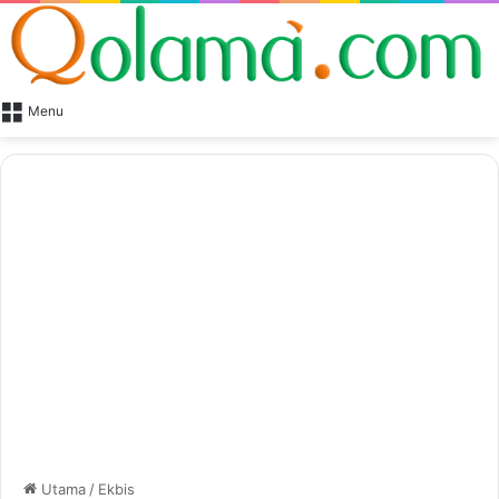
Menu
Utama
/
Ekbis