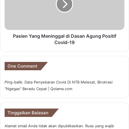
e
e
Pada bulan Februari, IHK Kota Mataram dan Kota Bima
o
n
sebesar 103,67 persen menjadi 103,45 persen bulan
r
Y
Maret 2020. Angka deflasi ini berada di bawah angka
a
a
n
n
inflasi nasional yang tercatat sebesar 0,10 persen.
g
g
Pasien Yang Meninggal di Dasan Agung Positif
J
M
Covid-19
a
e
m
Copy URL
n
a
i
'
n
One Comment
a
g
h
g
Ping-balik:
Data Penyebaran Covid Di NTB Melesat, Birokrasi
T
a
"Ngegas" Beradu Cepat | Qolama.com
a
l
b
d
l
i
i
D
Tinggalkan Balasan
g
a
h
s
N
Alamat email Anda tidak akan dipublikasikan.
Ruas yang wajib
a