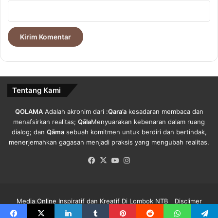
Tentang Kami
QOLAMA
Adalah akronim dari :
Qara’a
kesadaran membaca dan
menafsirkan realitas;
Qāla
Menyuarakan kebenaran dalam ruang
dialog; dan
Qāma
sebuah komitmen untuk berdiri dan bertindak,
menerjemahkan gagasan menjadi praksis yang mengubah realitas.
Facebook
X
YouTube
Instagram
Media Online Inspiratif dan Kreatif Di Lombok NTB
Disclimer
Redaksi Qolama
Kode Etik
Pedoman Media Siber
Info Iklan