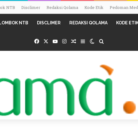
mbok NTB
Disclimer
Redaksi Qolama
Kode Etik
Pedoman Medi
I LOMBOK NTB
DISCLIMER
REDAKSI QOLAMA
KODE ETI
Facebook
X
YouTube
Instagram
Random Article
Sidebar
Switch skin
Search for