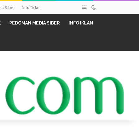
Sidebar
Switch skin
a Siber
Info Iklan
K
PEDOMAN MEDIA SIBER
INFO IKLAN