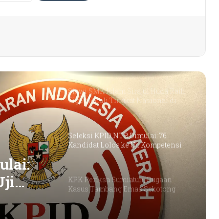
Dorong Koperasi Sebagai Penggerak
Ekonomi Masyarakat
Petani Berharap Harga Tembakau
Tahun Ini Bisa Lebih
Menguntungkan
Siswi SMK Islam Sirajul Huda Raih
Tiga Medali Tingkat Nasional di
Ajang ATHENA 2026 MAPRESNAS
Seleksi KPID NTB Dimulai: 76
Kandidat Lolos ke Uji Kompetensi
lai:
Uji
KPK Periksa Sumiatun, Dugaan
Kasus Tambang Emas Sekotong