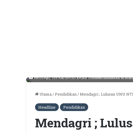
Mendagri, Tito Karnavian ketika memberi sambutan di acar
Utama
/
Pendidikan
/
Mendagri ; Lulusan UNU NTB
Headline
Pendidikan
Mendagri ; Lul