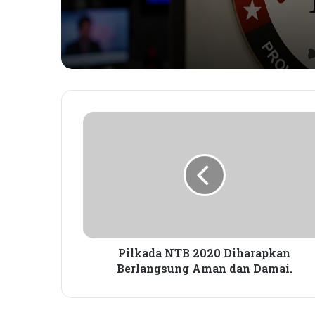
P
i
l
k
a
d
a
N
T
B
Pilkada NTB 2020 Diharapkan
2
Berlangsung Aman dan Damai.
0
2
0