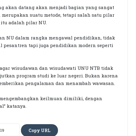
g akan datang akan menjadi bagian yang sangat
 merupakan suatu metode, tetapi salah satu pilar
 itu adalah pilar NU.
an NU dalam rangka mengawal pendidikan, tidak
l pesantren tapi juga pendidikan modern seperti
Seleksi KPID NTB Dimulai: 76
Kandidat Lolos ke Uji Kompetensi
n agar wisudawan dan wisudawati UNU NTB tidak
jutkan program studi ke luar negeri. Bukan karena
KPK Periksa Sumiatun, Dugaan
i memberikan pengalaman dan menambah wawasan.
Kasus Tambang Emas Sekotong
 mengembangkan keilmuan dimiliki, dengan
al” katanya.
Rumah Bertingkat Dapat Beras,
Warga Miskin Tak Dapat PKH:
Hadrian Irfani Sebut Bantuan “Salah
Kamar”
Copy URL