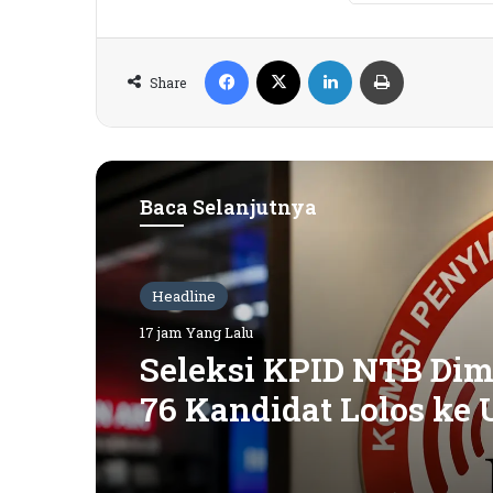
Facebook
X
LinkedIn
Print
Share
Baca Selanjutnya
Headline
17 jam Yang Lalu
Seleksi KPID NTB Dimu
76 Kandidat Lolos ke 
Kompetensi