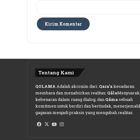
A
m
a
n
d
a
n
D
a
m
a
Tentang Kami
i
.
QOLAMA
Adalah akronim dari :
Qara’a
kesadaran
membaca dan menafsirkan realitas;
Qāla
Menyuarak
kebenaran dalam ruang dialog; dan
Qāma
sebuah
komitmen untuk berdiri dan bertindak, menerjemah
gagasan menjadi praksis yang mengubah realitas.
Facebook
X
YouTube
Instagram