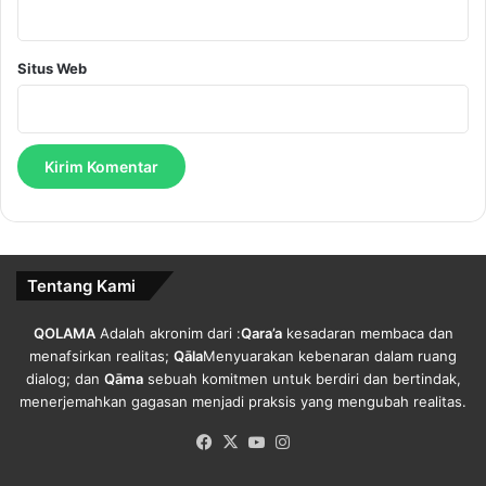
I
d
i
Situs Web
o
l
o
g
i
B
a
n
g
Tentang Kami
s
a
QOLAMA
Adalah akronim dari :
Qara’a
kesadaran membaca dan
.
menafsirkan realitas;
Qāla
Menyuarakan kebenaran dalam ruang
dialog; dan
Qāma
sebuah komitmen untuk berdiri dan bertindak,
menerjemahkan gagasan menjadi praksis yang mengubah realitas.
Facebook
X
YouTube
Instagram