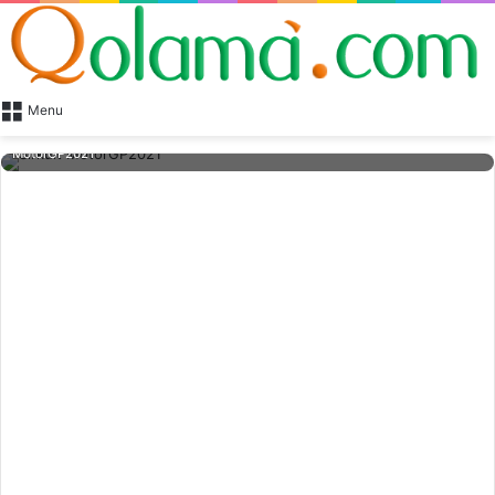
Menu
Sejumlah pekerja nampak sedang mengerjakan proyek sirkuit
MotorGP2021