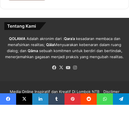
i
k
Tentang Kami
QOLAMA
Adalah akronim dari :
Qara’a
kesadaran membaca dan
menafsirkan realitas;
Qāla
Menyuarakan kebenaran dalam ruang
dialog; dan
Qāma
sebuah komitmen untuk berdiri dan bertindak,
menerjemahkan gagasan menjadi praksis yang mengubah realitas.
Facebook
X
YouTube
Instagram
Media Online Inspiratif dan Kreatif Di Lombok NTB
Disclimer
Redaksi Qolama
Kode Etik
Pedoman Media Siber
Info Iklan
Facebook
X
LinkedIn
Tumblr
Pinterest
Reddit
WhatsApp
Telegra
Facebook
X
YouTube
Instagram
B