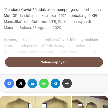
“Pandemi Covid-19 tidak akan mempengaruhi perhelatan
MotoGP dan tetap dilaksanakan 2021 mendatang di KEK
Mandalika” kata Gubernur NTB, Zulkifliemansyah di
Mataram Selasa, 18 Agustus 2020.
Ia mengatakan, meski demikian Covid-19 menyebabkan
kinerja persiapan MotoGP tidak segesit sebelumnya.
Sebab, pemerintah harus beradaptasi dengan sesuatu
yang baru. Meskipun demikian, Lombok tetap siap untuk
Selengkapnya
menjadi tuan rumah MotoGP 2021.
Zulkiglimansyah juga menjelaskan bahwa sebagai
Facebook
X
LinkedIn
WhatsApp
Telegram
Print
Pemerintah Daerah bertugas untuk memfasilitasi dan
membantu menyediakan lingkungan yang kondusif dan
nyaman.
“Karena ini top priority tourist destination, jadi menteri