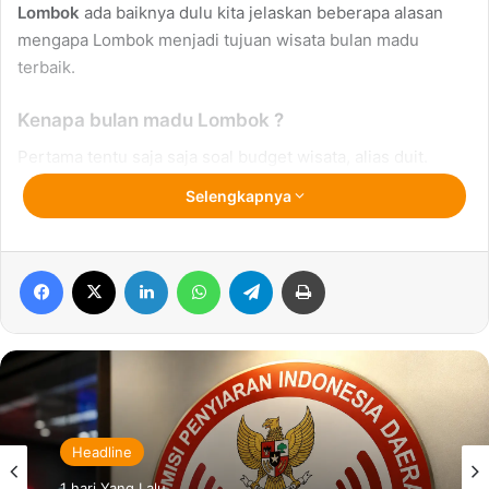
Lombok
ada baiknya dulu kita jelaskan beberapa alasan
mengapa Lombok menjadi tujuan wisata bulan madu
terbaik.
Kenapa bulan madu Lombok ?
Pertama tentu saja saja soal budget wisata, alias duit.
Wisata di Lombok
terbilang murah disbanding beberapa
Selengkapnya
destinasi lain di dunia termasuk bali. Budget Standar
dengan kualitas yang sangat baik tentu menjadi perhatian
utama ketika anda ingin berwisata.
Facebook
X
LinkedIn
WhatsApp
Telegram
Print
Budget wisata biasanya dihitung mulai dari harga tiket
pesawat, Hotel serta transportasi dan akomodasi lokal. Di
Pulau Lombok terdapat banyak hotel untuk honeymoon ,
juga destinasi khusus untuk honeymoon seperti Gili
Trawangan, Gili Meno, Gili Nanggu dan banyak destinasi
Headline
lainnya.
1 hari Yang Lalu