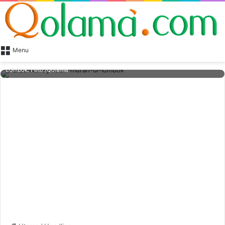
Menu
Salah satu tujuan paket Honeymoon Lombok yang bisa dipilih, Pantai Pink
Lombok. Foto./Qolama