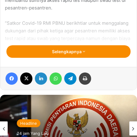
membantu sulitnya akses rapid tes maupun swab test di
pesantren-pesantren.
“Satkor Covid-19 RMI PBNU berikhtiar untuk menggalang
dukungan dari pihak ketiga agar pesantren memiliki akses
test rapid atau swab yang terpercaya namun dengan biaya
terjangkau,” ujar Gus Rozin dalam rilis yang diterima
Selengkapnya
Qolama, Rabu (19/08/2020).
Dikatakannya, RMI dan National Hospital Surabaya memiliki
Facebook
X
LinkedIn
WhatsApp
Telegram
Print
visi kemanusiaan yang sama dalam upaya ikut meretas
Covid-19 yang sudah berbulan-bulan melanda Indonesia.
Adapun alat yang digunakan cukup canggih yakni
Laboratorium Real Time Polymerase Chain Reaction (PCR)
buatan Swiss
“Alhamdulillah, kita dipertemukan oleh visi kemanusiaan
Headline
yang sama. National Hospital Surabaya berkenan untuk
24 jam Yang Lalu