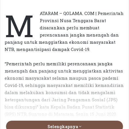
M
ATARAM – QOLAMA. COM | Pemerintah
Provinsi Nusa Tenggara Barat
disarankan perlu membuat
perencanaan jangka menengah dan
panjang untuk menggiatkan ekonomi masyarakat
NTB, mengantisipasi dampak Covid-19.
“Pemerintah perlu memiliki perencanaan jangka
menengah dan panjang untuk menggiatkan aktivitas
ekonomi masyarakat selama maupun pasca pademi
Covid-19, sehingga masyarakat memiliki kemandirian
dalam melakukan konsumsi dan tidak mengalami
ketergantungan dari Jaring Pengaman Sosial (JPS)
bisa dikurangi” kata Kepala Badan Pusat Statistik
(BPS) NTB, Suntono di Mataram, Senin 15 Juni 2020.
Selengkapnya
Berdasarkan data empiris statistik, langkah