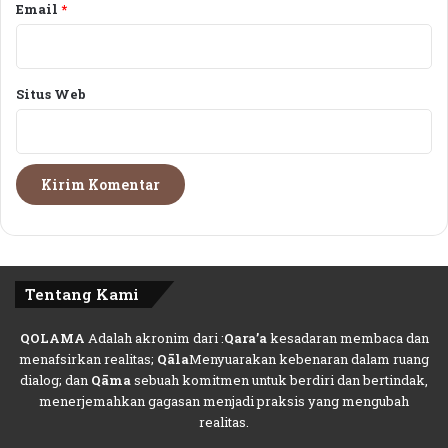
h
P
Email
*
.
r
o
g
r
Situs Web
a
m
U
n
g
g
u
l
a
Tentang Kami
n
N
T
QOLAMA
Adalah akronim dari :
Qara’a
kesadaran membaca dan
B
menafsirkan realitas;
Qāla
Menyuarakan kebenaran dalam ruang
T
dialog; dan
Qāma
sebuah komitmen untuk berdiri dan bertindak,
e
menerjemahkan gagasan menjadi praksis yang mengubah
t
realitas.
a