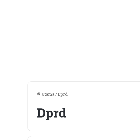
Utama
/
Dprd
Dprd