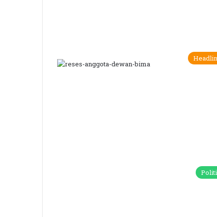
Headli
Polit