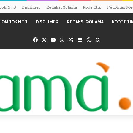
ombok NTB
Disclimer
Redaksi Qolama
Kode Etik
Pedoman Med
I LOMBOK NTB
DISCLIMER
REDAKSI QOLAMA
KODE ETI
Facebook
X
YouTube
Instagram
Random Article
Sidebar
Switch skin
Search for