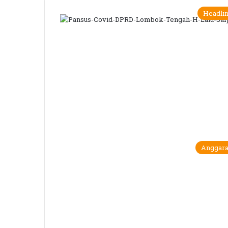
Headli
Anggar