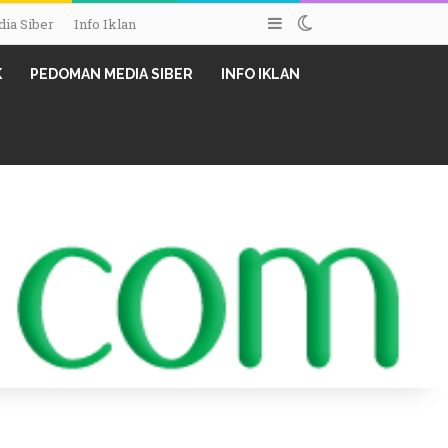
Sidebar
Switch skin
ia Siber
Info Iklan
K
PEDOMAN MEDIA SIBER
INFO IKLAN