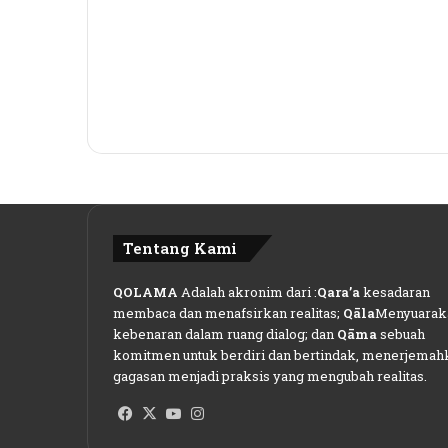
Tentang Kami
QOLAMA
Adalah akronim dari :
Qara’a
kesadaran
membaca dan menafsirkan realitas;
Qāla
Menyuarak
kebenaran dalam ruang dialog; dan
Qāma
sebuah
komitmen untuk berdiri dan bertindak, menerjemah
gagasan menjadi praksis yang mengubah realitas.
Facebook
X
YouTube
Instagram