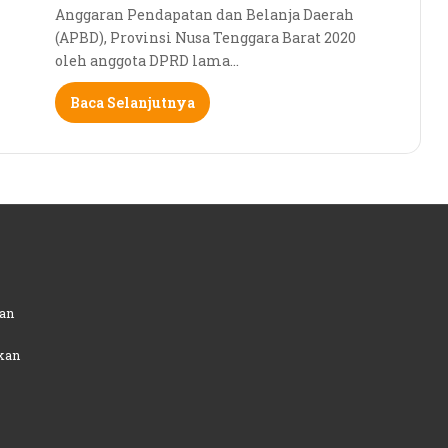
Anggaran Pendapatan dan Belanja Daerah
(APBD), Provinsi Nusa Tenggara Barat 2020
oleh anggota DPRD lama…
Baca Selanjutnya
an
kan