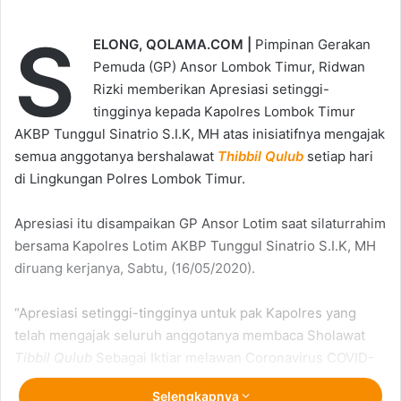
S
ELONG, QOLAMA.COM |
Pimpinan Gerakan
Pemuda (GP) Ansor Lombok Timur, Ridwan
Rizki memberikan Apresiasi setinggi-
tingginya kepada Kapolres Lombok Timur
AKBP Tunggul Sinatrio S.I.K, MH atas inisiatifnya mengajak
semua anggotanya bershalawat
Thibbil Qulub
setiap hari
di Lingkungan Polres Lombok Timur.
Apresiasi itu disampaikan GP Ansor Lotim saat silaturrahim
bersama Kapolres Lotim AKBP Tunggul Sinatrio S.I.K, MH
diruang kerjanya, Sabtu, (16/05/2020).
“Apresiasi setinggi-tingginya untuk pak Kapolres yang
telah mengajak seluruh anggotanya membaca Sholawat
Tibbil Qulub
Sebagai Iktiar melawan Coronavirus COVID-
19.” Ujar Rizki.
Selengkapnya