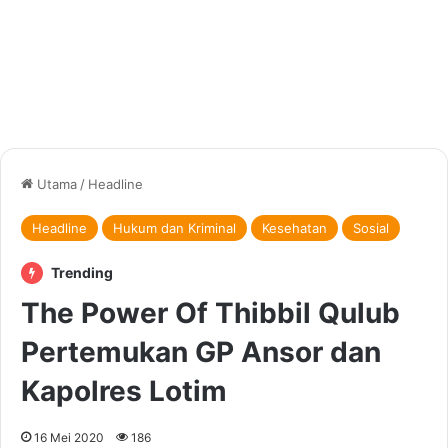
Utama
/
Headline
Headline
Hukum dan Kriminal
Kesehatan
Sosial
Trending
The Power Of Thibbil Qulub
Pertemukan GP Ansor dan
Kapolres Lotim
16 Mei 2020
186