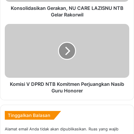
a
Asri dan Lestari.
s
Konsolidasikan Gerakan, NU CARE LAZISNU NTB
i
Gelar Rakorwil
“Harapan saya kedepannya, setiap anak muda wajib
k
mengambil peran atau mengambil bagian untuk sesuatu
a
K
yang sifatnya berdampak positif bagi masyarakat,”
n
o
G
m
jelasnya.
e
i
r
s
a
i
k
V
Copy URL
a
D
n
P
,
R
Komisi V DPRD NTB Komitmen Perjuangkan Nasib
N
D
Guru Honorer
U
N
C
T
A
B
R
K
Tinggalkan Balasan
E
o
L
m
Alamat email Anda tidak akan dipublikasikan.
Ruas yang wajib
A
i