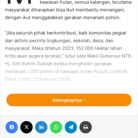
kawasan hutan, semua kalangan, terutama
masyarakat diharapkan bisa ikut membantu menangani,
dengan ikut menggalakkan gerakan menanam pohon.
“Jika seluruh pihak berkontribusi, baik komunitas pegiat
dan aktivis pecinta lingkungan, sekolah, desa, dan
masyarakat. Maka ditahun 2023, 152.000 Hektar lahan
kritis akan segera teratasi,” tutur kata Wakil Gubernur NTB,
Hj. Sitti Rohmi Djalilah ketika menghadiri gerakan
menanam 1.000 pohon di kawasan hutan Pusuk, Lombok
Barat, Sabtu 22 Februari 2020.
Sebab warisan terbaik yang bisa ditinggalkan kepada anak
Selengkapnya
cucu di massa akan datang adalah lingkungan yang baik,
hijau, asri dan lestari. Sebagai akal fikiran, tentu manusia
bisa memanfaatkan alam dengan sebaik-baiknya.
Facebook
X
LinkedIn
WhatsApp
Telegram
Print
Menurut Rohmi, Pemprov NTB tidak bisa berjalan