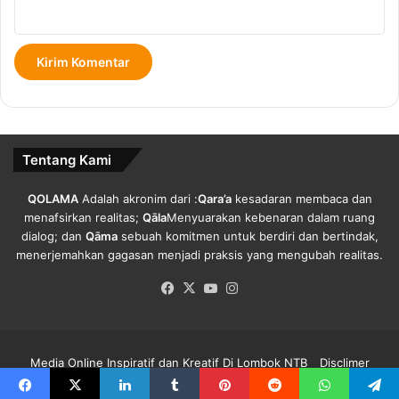
u
r
u
H
o
n
o
r
Tentang Kami
e
r
QOLAMA
Adalah akronim dari :
Qara’a
kesadaran membaca dan
menafsirkan realitas;
Qāla
Menyuarakan kebenaran dalam ruang
dialog; dan
Qāma
sebuah komitmen untuk berdiri dan bertindak,
menerjemahkan gagasan menjadi praksis yang mengubah realitas.
Facebook
X
YouTube
Instagram
Media Online Inspiratif dan Kreatif Di Lombok NTB
Disclimer
Redaksi Qolama
Kode Etik
Pedoman Media Siber
Info Iklan