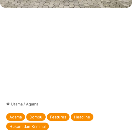
Utama
/
Agama
Agama
Dompu
Features
Headline
Hukum dan Kriminal