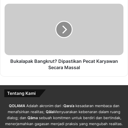
i
t
B
S
u
a
k
y
a
a
l
M
a
a
p
u
a
"
k
B
B
Bukalapak Bangkrut? Dipastikan Pecat Karyawan
e
a
Secara Massal
l
n
i
g
"
k
G
r
Tentang Kami
i
u
l
t
QOLAMA
Adalah akronim dari :
Qara’a
kesadaran membaca dan
i
?
menafsirkan realitas;
Qāla
Menyuarakan kebenaran dalam ruang
-
D
dialog; dan
Qāma
sebuah komitmen untuk berdiri dan bertindak,
G
i
menerjemahkan gagasan menjadi praksis yang mengubah realitas.
i
p