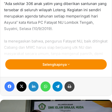
“Ada sekitar 306 anak yatim yang diberikan santunan yang
tersebar di seluruh wilayah Loteng. Kegiatan ini sendiri
merupakan agenda tahunan setiap memperingati hari
Asyura” kata Ketua PC Fatayat NU Lombok Tengah,
Suyatni, Selasa (10/9/2019).
Ia menegaskan bahwa, pengurus Fatayat NU, baik ditingkat
Cabang dan MWC harus siap berjuang utk NU dan
masyarakat secara umum, tanpa mengenal pamrih, demi
kemaslahatan umat.
Selengkapnya
Apapun yang bisa dilakukan, harus dikerjakan, meaki
sekecil apapun, harus istiqomah, insya Allah ke depanya,
Facebook
X
LinkedIn
WhatsApp
Telegram
Print
apa yang belum bisa dikerjakan akan dikerjakan dan yang
sudah, harus terus dilanjutkan dan tingkatkan.
“Sebagai Banom NU yang berisikan perempuan muda,
Fatayat harus selalu belajar dan siap berjuang, serta harus