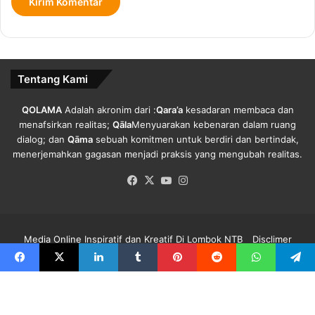
P
r
a
-
U
Tentang Kami
K
W
A
QOLAMA
Adalah akronim dari :
Qara’a
kesadaran membaca dan
n
menafsirkan realitas;
Qāla
Menyuarakan kebenaran dalam ruang
g
dialog; dan
Qāma
sebuah komitmen untuk berdiri dan bertindak,
k
menerjemahkan gagasan menjadi praksis yang mengubah realitas.
a
Facebook
X
YouTube
Instagram
t
a
n
I
Media Online Inspiratif dan Kreatif Di Lombok NTB
Disclimer
V
Redaksi Qolama
Kode Etik
Pedoman Media Siber
Info Iklan
Facebook
X
LinkedIn
Tumblr
Pinterest
Reddit
WhatsApp
Telegra
Facebook
X
YouTube
Instagram