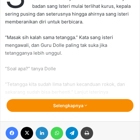
badan sang Isteri mulai terlihat kurus, kepala
sering pusing dan seterusnya hingga ahirnya sang isteri
memberanikan diri untuk berbicara.
“Masak sih kalah sama tetangga.” Kata sang isteri
mengawali, dan Guru Dolle paling tak suka jika
tetangganya lebih unggul.
“Soal apa?” tanya Dolle
”Tetangga kita sudah lima tahun kecanduan rokok, dan
sekarang sudah bisa berhenti.” Lanjut isterinya
Selengkapnya
“Apa hubungannya dengaku?” Balas Dolle sambil membaca
koran.
Facebook
X
LinkedIn
WhatsApp
Telegram
Print
”Apa hoby ‘malam’ bisa berhenti dulu?” pancing isterinya.