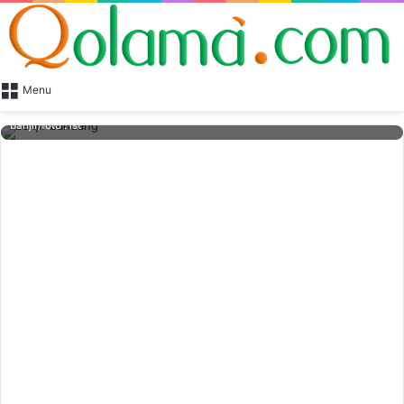
Menu
Desa Kabul, Kecamatan Praya Barat Daya termasuk yang terdampak
banjir/foto : ist