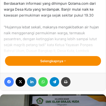
Berdasarkan informasi yang dihimpun Qolama.com dari
warga Desa Kuta yang terdampak. Banjir mulai naik ke
kawasan permukiman warga sejak sekitar pukul 19.30
“Hujannya lebat sekali, makanya mengakibatkan air hujan
naik menggenangi permukiman warga, termasuk
pesantren, dengan ketinggian kurang lebih sampai lutut
sejak magrib petang tadi” kata Ketua Yayasan Ponpes
Bahrul Ulum, Dusun Rangkap ll, Desa Kuta, Lombok
Tengah, Ustad Nuresim, dihubungi Qolama.com, Sabtu 30
Selengkapnya
Januari 2021 petang.
Akibat banjir tersebut, ia bersama santri, termasuk warga
Facebook
X
LinkedIn
WhatsApp
Telegram
Print
sekitar sempat mengevakuasi diri naik ke atas gunung,
mengantisipasi hal tidak diinginka dan luapan air hujan
lebih besar
Ia mengaku sempat hawatir, luapan air hujan akan besar