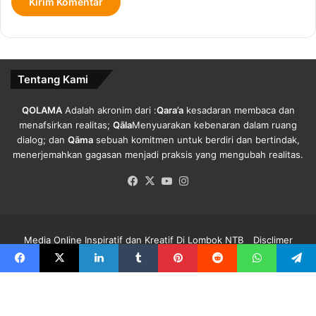
t
d
i
N
T
Tentang Kami
B
.
QOLAMA
Adalah akronim dari :
Qara’a
kesadaran membaca dan
menafsirkan realitas;
Qāla
Menyuarakan kebenaran dalam ruang
dialog; dan
Qāma
sebuah komitmen untuk berdiri dan bertindak,
menerjemahkan gagasan menjadi praksis yang mengubah realitas.
Facebook
X
YouTube
Instagram
Media Online Inspiratif dan Kreatif Di Lombok NTB
Disclimer
Redaksi Qolama
Kode Etik
Pedoman Media Siber
Info Iklan
Facebook
X
LinkedIn
Tumblr
Pinterest
Reddit
WhatsApp
Telegra
Facebook
X
YouTube
Instagram