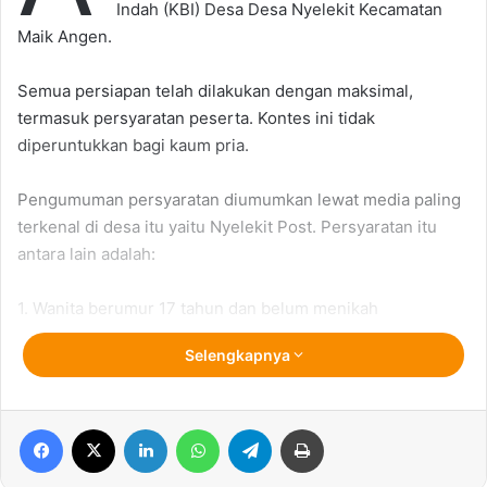
Indah (KBI) Desa Desa Nyelekit Kecamatan
Maik Angen.
Semua persiapan telah dilakukan dengan maksimal,
termasuk persyaratan peserta. Kontes ini tidak
diperuntukkan bagi kaum pria.
Pengumuman persyaratan diumumkan lewat media paling
terkenal di desa itu yaitu Nyelekit Post. Persyaratan itu
antara lain adalah:
1. Wanita berumur 17 tahun dan belum menikah
Selengkapnya
2. Surat ijin dari orang tua. Kalau tidak punya orang tua
alias yatim piatu, bisa menggunakan surat pengantar dari
panti asuhan terdekat.
Facebook
X
LinkedIn
WhatsApp
Telegram
Print
3. Berbadan sehat yang dikeluarkan oleh dukun setempat