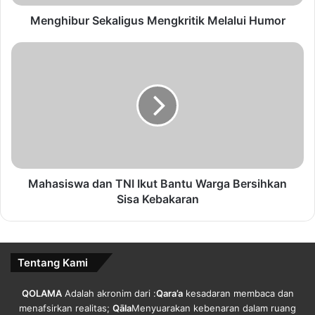
r
S
Menghibur Sekaligus Mengkritik Melalui Humor
e
k
M
a
a
l
h
i
a
g
s
u
i
s
s
M
w
e
a
n
d
Mahasiswa dan TNI Ikut Bantu Warga Bersihkan
g
a
Sisa Kebakaran
k
n
r
T
i
N
t
I
Tentang Kami
i
I
k
k
QOLAMA
Adalah akronim dari :
Qara’a
kesadaran membaca dan
M
u
menafsirkan realitas;
Qāla
Menyuarakan kebenaran dalam ruang
e