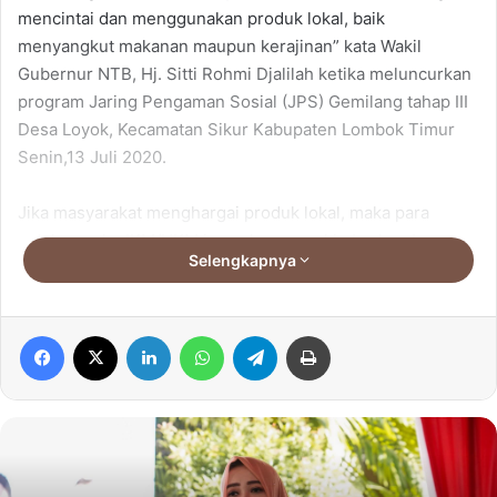
mencintai dan menggunakan produk lokal, baik
menyangkut makanan maupun kerajinan” kata Wakil
Gubernur NTB, Hj. Sitti Rohmi Djalilah ketika meluncurkan
program Jaring Pengaman Sosial (JPS) Gemilang tahap III
Desa Loyok, Kecamatan Sikur Kabupaten Lombok Timur
Senin,13 Juli 2020.
Jika masyarakat menghargai produk lokal, maka para
pelaku usaha IKM/UKM juga akan semakin berkembang.
Selengkapnya
Sehingga para pelaku usaha dalam daerah setelah
pandemi Covid-19 berlalu, dapat mandiri dan maju dalam
memasarkan produk-produknya.
Facebook
X
LinkedIn
WhatsApp
Telegram
Print
Ia menegaskan bahwa paket dalam JPS Gemilang berisi
produk-produk yang dibuat oleh UKM dan IKM lokal. Hal ini
dilakukan untuk mendorong UKM/IKM lokal agar terus
berkembang di tengah pandemi.