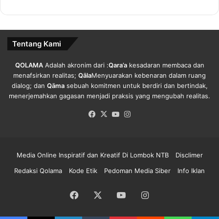
p
k
a
o
i
l
R
K
Tentang Kami
a
e
t
s
u
e
QOLAMA
Adalah akronim dari :
Qara’a
kesadaran membaca dan
s
h
menafsirkan realitas;
Qāla
Menyuarakan kebenaran dalam ruang
a
a
dialog; dan
Qāma
sebuah komitmen untuk berdiri dan bertindak,
n
t
menerjemahkan gagasan menjadi praksis yang mengubah realitas.
K
a
Facebook
X
YouTube
Instagram
a
n
s
.
u
s
Media Online Inspiratif dan Kreatif Di Lombok NTB
Disclimer
.
Redaksi Qolama
Kode Etik
Pedoman Media Siber
Info Iklan
Facebook
X
YouTube
Instagram