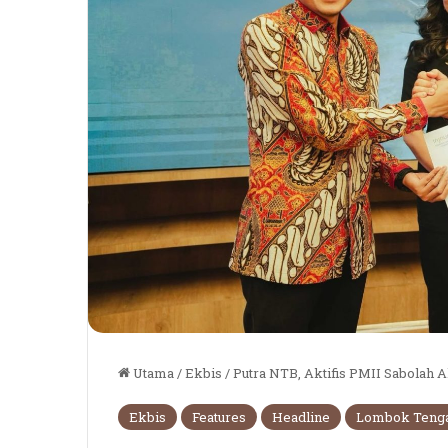
Utama
/
Ekbis
/
Putra NTB, Aktifis PMII Sabolah 
Ekbis
Features
Headline
Lombok Teng