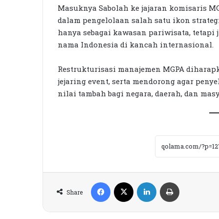
Masuknya Sabolah ke jajaran komisaris MG
dalam pengelolaan salah satu ikon strateg
hanya sebagai kawasan pariwisata, tetapi
nama Indonesia di kancah internasional.
Restrukturisasi manajemen MGPA diharap
jejaring event, serta mendorong agar pen
nilai tambah bagi negara, daerah, dan mas
Facebook
X
LinkedIn
Print
Share