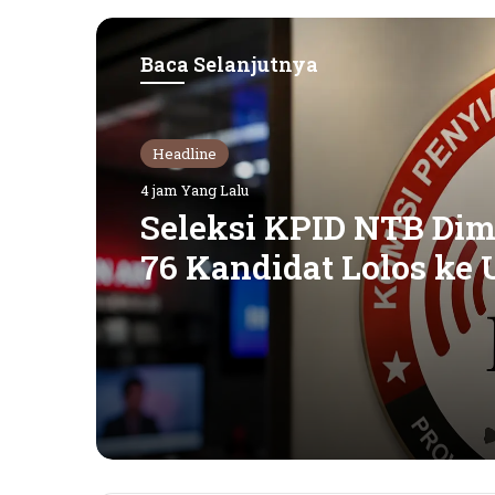
Baca Selanjutnya
Headline
Features
4 jam Yang Lalu
2 hari Yang Lalu
Seleksi KPID NTB Dimu
KPK Periksa Sumiatun
76 Kandidat Lolos ke 
Dugaan Kasus Tamba
Kompetensi
Emas Sekotong