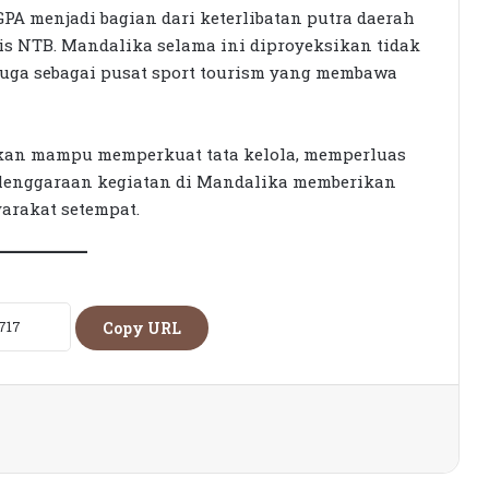
PA menjadi bagian dari keterlibatan putra daerah
is NTB. Mandalika selama ini diproyeksikan tidak
 juga sebagai pusat sport tourism yang membawa
KPK Periksa Sumiatun, Dugaan
Kasus Tambang Emas Sekotong
kan mampu memperkuat tata kelola, memperluas
Rumah Bertingkat Dapat Beras,
yelenggaraan kegiatan di Mandalika memberikan
Warga Miskin Tak Dapat PKH:
yarakat setempat.
Hadrian Irfani Sebut Bantuan “Salah
Kamar”
Dorong Koperasi Sebagai Penggerak
Ekonomi Masyarakat
Copy URL
Petani Berharap Harga Tembakau
Tahun Ini Bisa Lebih
Menguntungkan
Siswi SMK Islam Sirajul Huda Raih