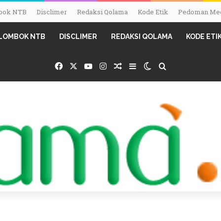
ombok NTB
Disclimer
Redaksi Qolama
Kode Etik
Pedoman Med
I LOMBOK NTB
DISCLIMER
REDAKSI QOLAMA
KODE ETI
Facebook
X
YouTube
Instagram
Random Article
Sidebar
Switch skin
Search for