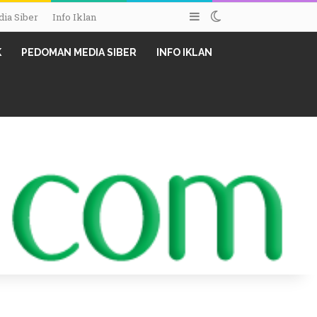
Sidebar
Switch skin
ia Siber
Info Iklan
K
PEDOMAN MEDIA SIBER
INFO IKLAN