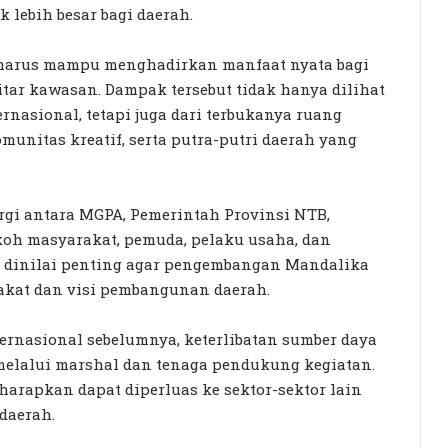
 lebih besar bagi daerah.
a harus mampu menghadirkan manfaat nyata bagi
tar kawasan. Dampak tersebut tidak hanya dilihat
rnasional, tetapi juga dari terbukanya ruang
munitas kreatif, serta putra-putri daerah yang
gi antara MGPA, Pemerintah Provinsi NTB,
oh masyarakat, pemuda, pelaku usaha, dan
ut dinilai penting agar pengembangan Mandalika
akat dan visi pembangunan daerah.
ernasional sebelumnya, keterlibatan sumber daya
 melalui marshal dan tenaga pendukung kegiatan.
iharapkan dapat diperluas ke sektor-sektor lain
daerah.
Seleksi KPID NTB Dimulai: 76
Kandidat Lolos ke Uji Kompetensi