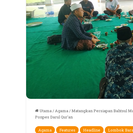
Utama
/
Agama
/
Matangkan Persiapan Bahtsul 
Ponpes Darul Qur’an
Agama
Features
Headline
Lombok Bara