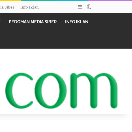
Sidebar
Switch skin
a Siber
Info Iklan
K
PEDOMAN MEDIA SIBER
INFO IKLAN