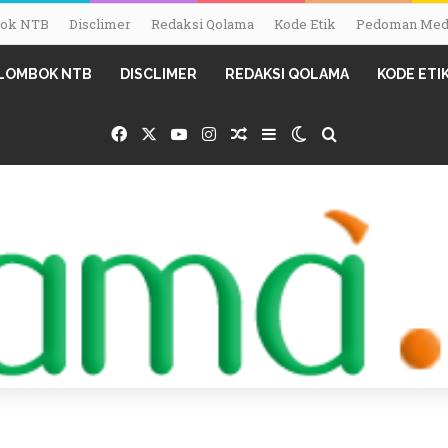
mbok NTB
Disclimer
Redaksi Qolama
Kode Etik
Pedoman Medi
I LOMBOK NTB
DISCLIMER
REDAKSI QOLAMA
KODE ETI
Facebook
X
YouTube
Instagram
Random Article
Sidebar
Switch skin
Search for