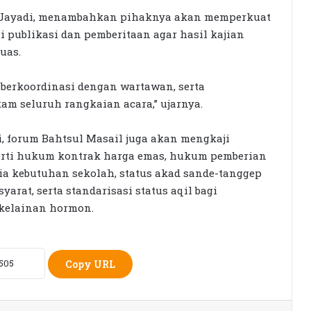
ayadi, menambahkan pihaknya akan memperkuat
Seleksi KPID NTB Dimulai: 76
 publikasi dan pemberitaan agar hasil kajian
Kandidat Lolos ke Uji Kompetensi
uas.
berkoordinasi dengan wartawan, serta
KPK Periksa Sumiatun, Dugaan
m seluruh rangkaian acara,” ujarnya.
Kasus Tambang Emas Sekotong
, forum Bahtsul Masail juga akan mengkaji
Rumah Bertingkat Dapat Beras,
perti hukum kontrak harga emas, hukum pemberian
Warga Miskin Tak Dapat PKH:
ia kebutuhan sekolah, status akad sande-tanggep
Hadrian Irfani Sebut Bantuan “Salah
yarat, serta standarisasi status aqil bagi
Kamar”
 kelainan hormon.
Dorong Koperasi Sebagai Penggerak
Ekonomi Masyarakat
Copy URL
Petani Berharap Harga Tembakau
Tahun Ini Bisa Lebih
Menguntungkan