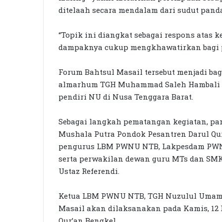
ditelaah secara mendalam dari sudut pand
“Topik ini diangkat sebagai respons atas 
dampaknya cukup mengkhawatirkan bagi p
Forum Bahtsul Masail tersebut menjadi ba
almarhum TGH Muhammad Saleh Hambali Be
pendiri NU di Nusa Tenggara Barat.
Sebagai langkah pematangan kegiatan, pan
Mushala Putra Pondok Pesantren Darul Qur
pengurus LBM PWNU NTB, Lakpesdam PWNU
serta perwakilan dewan guru MTs dan SMK
Ustaz Referendi.
Ketua LBM PWNU NTB, TGH Nuzulul Umam 
Masail akan dilaksanakan pada Kamis, 12 F
Qur’an Bengkel.