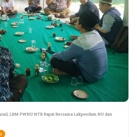
Masail, LBM PWNU NTB Rapat Bersama Lakpesdam NU dan
t