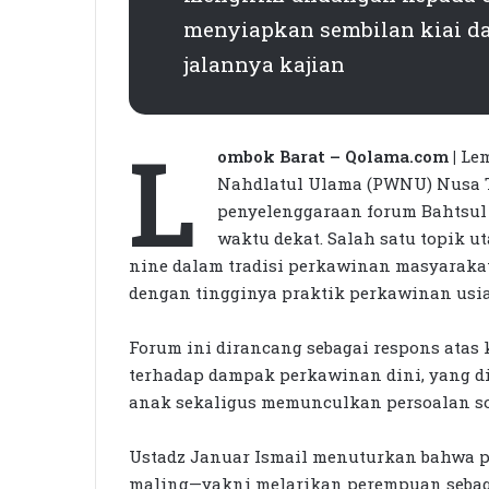
menyiapkan sembilan kiai d
jalannya kajian
L
ombok Barat – Qolama.com |
Lem
Nahdlatul Ulama (PWNU) Nusa T
penyelenggaraan forum Bahtsul
waktu dekat. Salah satu topik 
nine dalam tradisi perkawinan masyarakat
dengan tingginya praktik perkawinan usia
Forum ini dirancang sebagai respons atas
terhadap dampak perkawinan dini, yang 
anak sekaligus memunculkan persoalan sos
Ustadz Januar Ismail menuturkan bahwa p
maling—yakni melarikan perempuan sebaga