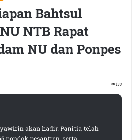
apan Bahtsul
WNU NTB Rapat
dam NU dan Ponpes
133
yawirin akan hadir. Panitia telah
 pondok pesantren, serta