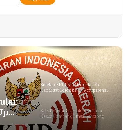
Dorong Koperasi Sebagai Penggerak
Ekonomi Masyarakat
Petani Berharap Harga Tembakau
Tahun Ini Bisa Lebih
Menguntungkan
Siswi SMK Islam Sirajul Huda Raih
Tiga Medali Tingkat Nasional di
Ajang ATHENA 2026 MAPRESNAS
Seleksi KPID NTB Dimulai: 76
Kandidat Lolos ke Uji Kompetensi
lai:
Uji
KPK Periksa Sumiatun, Dugaan
Kasus Tambang Emas Sekotong