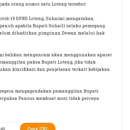
pada orang nomor satu Loteng tersebut.
ovid-19 DPRD Loteng, Suhaimi mengatakan
penuh apabila Bupati Suhaili selaku pemegang
 belum dihadirkan pimpinan Dewan melalui hak
aimi bahkan mengancam akan menggunakan aparat
Seleksi KPID NTB Dimulai: 76
anggilan paksa Bupati Loteng, jika tidak
Kandidat Lolos ke Uji Kompetensi
n klarifikasi dan penjelasan terkait kebijakan
KPK Periksa Sumiatun, Dugaan
Kasus Tambang Emas Sekotong
 segera mengagendakan pemanggilan Bupati
 terpaksa Pansus membuat mosi tidak percaya
Rumah Bertingkat Dapat Beras,
Warga Miskin Tak Dapat PKH:
Hadrian Irfani Sebut Bantuan “Salah
Kamar”
Copy URL