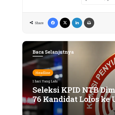
Facebook
X
LinkedIn
Print
Share
Baca Selanjutnya
Headline
1 hari Yang Lalu
Seleksi KPID NTB Dimu
76 Kandidat Lolos ke 
Kompetensi