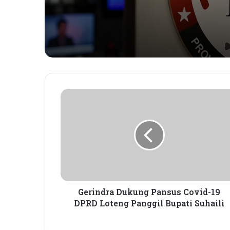
G
e
r
i
n
d
r
a
D
u
Gerindra Dukung Pansus Covid-19
k
DPRD Loteng Panggil Bupati Suhaili
u
n