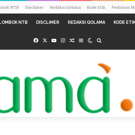
Lombok NTB
Disclimer
Redaksi Qolama
Kode Etik
Pedoman Me
I LOMBOK NTB
DISCLIMER
REDAKSI QOLAMA
KODE ETI
Facebook
X
YouTube
Instagram
Random Article
Sidebar
Switch skin
Search for