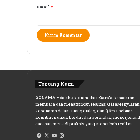
t
e
Email
*
n
g
P
a
n
g
g
i
l
B
u
Tentang Kami
p
a
QOLAMA
Adalah akronim dari :
Qara’a
kesadaran
t
membaca dan menafsirkan realitas;
Qāla
Menyuarak
i
kebenaran dalam ruang dialog; dan
Qāma
sebuah
S
komitmen untuk berdiri dan bertindak, menerjemah
u
gagasan menjadi praksis yang mengubah realitas.
h
a
Facebook
X
YouTube
Instagram
i