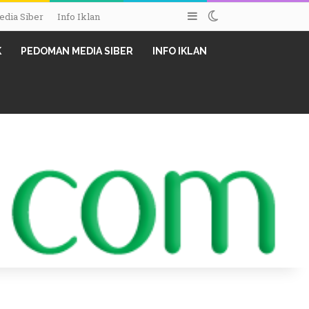
Sidebar
Switch skin
dia Siber
Info Iklan
K
PEDOMAN MEDIA SIBER
INFO IKLAN