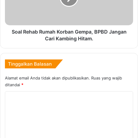
Copy URL
o
e
r
h
a
b
R
Soal Rehab Rumah Korban Gempa, BPBD Jangan
u
Cari Kambing Hitam.
m
a
h
K
Tinggalkan Balasan
o
r
Alamat email Anda tidak akan dipublikasikan.
Ruas yang wajib
b
ditandai
*
a
n
K
G
o
e
m
m
p
e
a
n
,