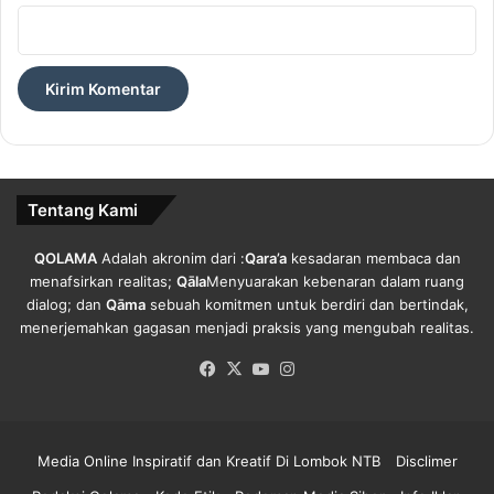
s
n
P
n
o
y
l
a
i
D
t
e
i
n
k
g
.
a
Tentang Kami
n
M
e
QOLAMA
Adalah akronim dari :
Qara’a
kesadaran membaca dan
n
menafsirkan realitas;
Qāla
Menyuarakan kebenaran dalam ruang
o
dialog; dan
Qāma
sebuah komitmen untuk berdiri dan bertindak,
l
menerjemahkan gagasan menjadi praksis yang mengubah realitas.
a
Facebook
X
YouTube
Instagram
k
P
a
h
Media Online Inspiratif dan Kreatif Di Lombok NTB
Disclimer
l
a