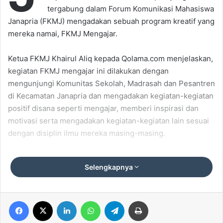
tergabung dalam Forum Komunikasi Mahasiswa
Janapria (FKMJ) mengadakan sebuah program kreatif yang
mereka namai, FKMJ Mengajar.
Ketua FKMJ Khairul Aliq kepada Qolama.com menjelaskan,
kegiatan FKMJ mengajar ini dilakukan dengan
mengunjungi Komunitas Sekolah, Madrasah dan Pesantren
di Kecamatan Janapria dan mengadakan kegiatan-kegiatan
positif disana seperti mengajar, memberi inspirasi dan
motivasi serta mengadakan kegiatan-kegiatan lain sesuai
dengan disiplin ilmu mereka masing-masing.
“Kita ingin mengabdi kepada masyarakat melalui cara-cara
Selengkapnya
sederhana seperti ini, mengajar, memberikan motivasi,
inspirasi dan kegiatan-kegiatan positif lain ditengah
masyarakat.” Kata Aliq.
Facebook
X
LinkedIn
WhatsApp
Telegram
Print
Mahasiswa semester 5 Jurusan Bahasa Inggris di