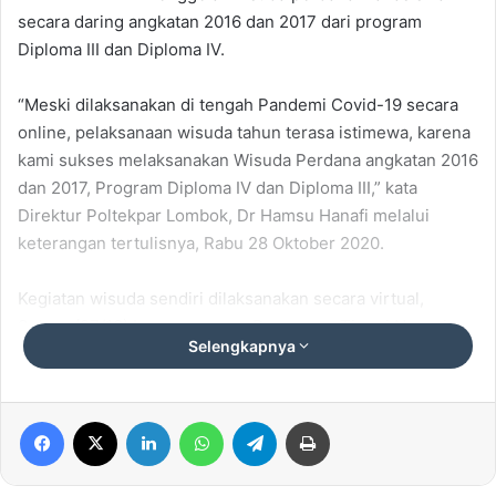
secara daring angkatan 2016 dan 2017 dari program
Diploma III dan Diploma IV.
“Meski dilaksanakan di tengah Pandemi Covid-19 secara
online, pelaksanaan wisuda tahun terasa istimewa, karena
kami sukses melaksanakan Wisuda Perdana angkatan 2016
dan 2017, Program Diploma IV dan Diploma III,” kata
Direktur Poltekpar Lombok, Dr Hamsu Hanafi melalui
keterangan tertulisnya, Rabu 28 Oktober 2020.
Kegiatan wisuda sendiri dilaksanakan secara virtual,
Selasa (27/10) bersama enam Perguruan Tinggi Negeri
Selengkapnya
Pariwisata (PTNP) lainnya, berpusat di Kementerian
Pariwisata dan Ekonomi Kreatif Jakarta.
Facebook
X
LinkedIn
WhatsApp
Telegram
Print
Wisuda Poltekpar Lombok bersama enam PTNP lainnya
dipimpin langsung oleh Menteri Parekraf Wishnutama
Kusubandio, disaksikan oleh ribuan wisudawan yang ada di