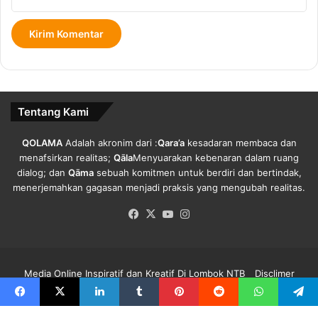
o
f
.
Tentang Kami
QOLAMA
Adalah akronim dari :
Qara’a
kesadaran membaca dan
menafsirkan realitas;
Qāla
Menyuarakan kebenaran dalam ruang
dialog; dan
Qāma
sebuah komitmen untuk berdiri dan bertindak,
menerjemahkan gagasan menjadi praksis yang mengubah realitas.
Facebook
X
YouTube
Instagram
Media Online Inspiratif dan Kreatif Di Lombok NTB
Disclimer
Redaksi Qolama
Kode Etik
Pedoman Media Siber
Info Iklan
Facebook
X
LinkedIn
Tumblr
Pinterest
Reddit
WhatsApp
Telegra