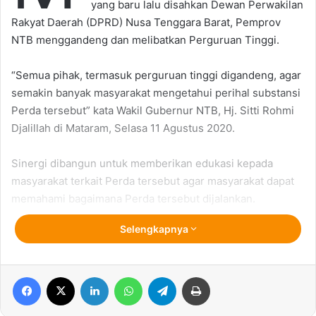
yang baru lalu disahkan Dewan Perwakilan
Rakyat Daerah (DPRD) Nusa Tenggara Barat, Pemprov
NTB menggandeng dan melibatkan Perguruan Tinggi.
“Semua pihak, termasuk perguruan tinggi digandeng, agar
semakin banyak masyarakat mengetahui perihal substansi
Perda tersebut” kata Wakil Gubernur NTB, Hj. Sitti Rohmi
Djalillah di Mataram, Selasa 11 Agustus 2020.
Sinergi dibangun untuk memberikan edukasi kepada
masyarakat terkait Perda tersebut agar masyarakat dapat
memahami bagaimana Perda tersebut dijalankan.
Selengkapnya
Sangat strategis, kalau mahasiswa dan mahasiswi juga
bisa ikut bagian dalam mengedukasi masyarakat.
Perguruan Tinggi bisa masuk ke masyarakat melakukan
Facebook
X
LinkedIn
WhatsApp
Telegram
Print
edukasi melalui mahasiswa maupun dosen yang berada di
daerah masing-masing.