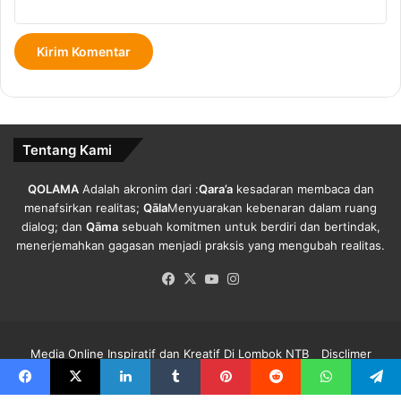
s
n
i
g
K
a
r
n
i
J
s
a
i
l
s
Tentang Kami
u
D
r
a
L
r
QOLAMA
Adalah akronim dari :
Qara’a
kesadaran membaca dan
a
i
menafsirkan realitas;
Qāla
Menyuarakan kebenaran dalam ruang
u
R
dialog; dan
Qāma
sebuah komitmen untuk berdiri dan bertindak,
t
e
menerjemahkan gagasan menjadi praksis yang mengubah realitas.
N
s
Facebook
X
YouTube
Instagram
T
e
B
s
.
i
Media Online Inspiratif dan Kreatif Di Lombok NTB
Disclimer
Redaksi Qolama
Kode Etik
Pedoman Media Siber
Info Iklan
Facebook
X
LinkedIn
Tumblr
Pinterest
Reddit
WhatsApp
Telegra