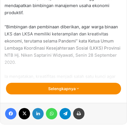
mendapatkan bimbingan manajemen usaha ekonomi
produktif.
“Bimbingan dan pembinaan diberikan, agar warga binaan
LKS dan LKSA memiliki keterampilan dan kreativitas
ekonomi, terutama selama Pandemi” kata Ketua Umum
Lembaga Koordinasi Kesejahteraan Sosial (LKKS) Provinsi
NTB Hj. Niken Saptarini Widyawati, Senin 28 September
2020.
Ia mengatakan, kreatifitas menjadi salah satu kunci agar
usaha ekonomi yang dijalankan masyarakat tetap eksis di
Selengkapnya
tengah pandemi Covid-19, termasuk untuk kelompok
usaha warga binaan LKS maupun LKSA.
Facebook
X
LinkedIn
WhatsApp
Telegram
Print
Mengingat mengasah kreativitas tersebut, diperlukan
bimbingan dan edukasi secara berkala. Tugas LKKS NTB
adalah melakukan pembinaan, pendidikan dan juga