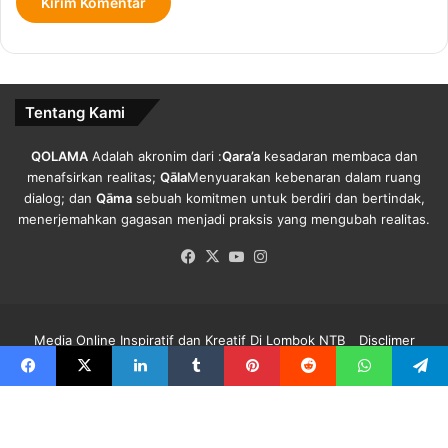
penerima BLT DD;
O
B
k
P
n
K
Keempat,Melibatkan masyarakat luas untuk melakukan uji
u
P
silang terhadap seluruh data penerima bantuan.[]
m
Tentang Kami
K
a
d
QOLAMA
Adalah akronim dari :
Qara’a
kesadaran membaca dan
Copy URL
u
menafsirkan realitas;
Qāla
Menyuarakan kebenaran dalam ruang
s
dialog; dan
Qāma
sebuah komitmen untuk berdiri dan bertindak,
menerjemahkan gagasan menjadi praksis yang mengubah realitas.
Facebook
X
YouTube
Instagram
Media Online Inspiratif dan Kreatif Di Lombok NTB
Disclimer
Redaksi Qolama
Kode Etik
Pedoman Media Siber
Info Iklan
Facebook
X
LinkedIn
Tumblr
Pinterest
Reddit
WhatsApp
Telegra
Facebook
X
YouTube
Instagram