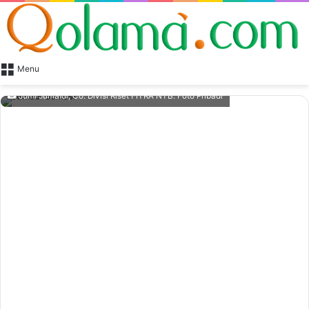
Menu
Jumi Jumaidi, Co. Divisi Riset FITRA NTB. Foto Pribadi