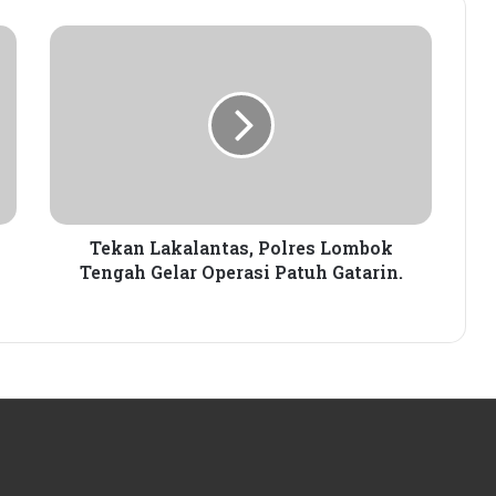
Tekan
Siswi SMK Islam Sirajul Huda Raih
Lakalantas,
Tiga Medali Tingkat Nasional di
Polres
Ajang ATHENA 2026 MAPRESNAS
Lombok
Tengah
Seleksi KPID NTB Dimulai: 76
Gelar
Kandidat Lolos ke Uji Kompetensi
Operasi
Patuh
Gatarin.
Tekan Lakalantas, Polres Lombok
KPK Periksa Sumiatun, Dugaan
Tengah Gelar Operasi Patuh Gatarin.
Kasus Tambang Emas Sekotong
Rumah Bertingkat Dapat Beras,
Warga Miskin Tak Dapat PKH:
Hadrian Irfani Sebut Bantuan “Salah
Kamar”
Dorong Koperasi Sebagai Penggerak
Ekonomi Masyarakat