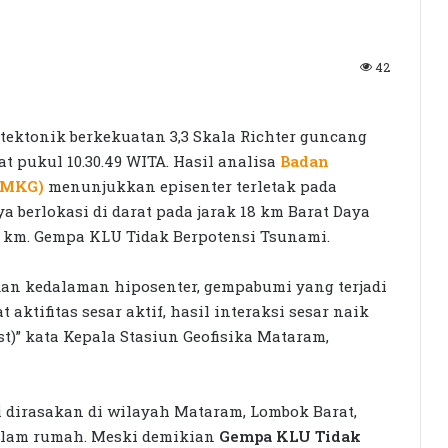
42
tektonik berkekuatan 3,3 Skala Richter guncang
t pukul 10.30.49 WITA. Hasil analisa
Badan
(BMKG)
menunjukkan episenter terletak pada
nya berlokasi di darat pada jarak 18 km Barat Daya
 km. Gempa KLU Tidak Berpotensi Tsunami.
an kedalaman hiposenter, gempabumi yang terjadi
ktifitas sesar aktif, hasil interaksi sesar naik
st)” kata Kepala Stasiun Geofisika Mataram,
Seleksi KPID NTB Dimulai: 76
dirasakan di wilayah Mataram, Lombok Barat,
Kandidat Lolos ke Uji Kompetensi
dalam rumah. Meski demikian
Gempa KLU Tidak