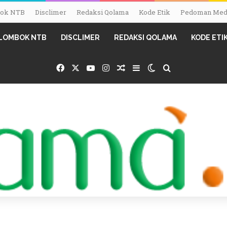
mbok NTB
Disclimer
Redaksi Qolama
Kode Etik
Pedoman Medi
I LOMBOK NTB
DISCLIMER
REDAKSI QOLAMA
KODE ETI
Facebook
X
YouTube
Instagram
Random Article
Sidebar
Switch skin
Search for