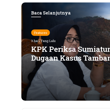
Baca Selanjutnya
Features
3 hari Yang Lalu
Features
KPK Periksa Sumiatun
4 hari Yang Lalu
Dugaan Kasus Tamba
Emas Sekotong
Rumah Bertingkat Da
Beras, Warga Miskin 
Dapat PKH: Hadrian Ir
Sebut Bantuan “Salah