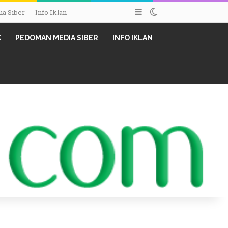
Sidebar
Switch skin
a Siber
Info Iklan
K
PEDOMAN MEDIA SIBER
INFO IKLAN