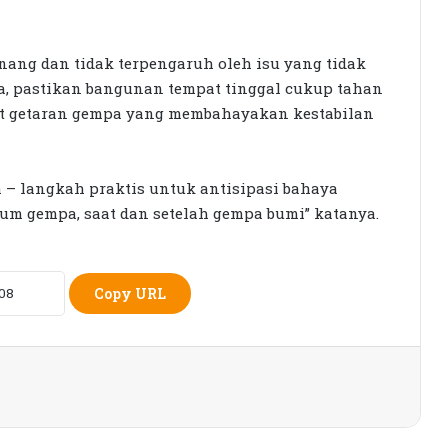
KPK Periksa Sumiatun, Dugaan
Kasus Tambang Emas Sekotong
nang dan tidak terpengaruh oleh isu yang tidak
, pastikan bangunan tempat tinggal cukup tahan
at getaran gempa yang membahayakan kestabilan
Rumah Bertingkat Dapat Beras,
Warga Miskin Tak Dapat PKH:
Hadrian Irfani Sebut Bantuan “Salah
Kamar”
 – langkah praktis untuk antisipasi bahaya
lum gempa, saat dan setelah gempa bumi” katanya.
Dorong Koperasi Sebagai Penggerak
Ekonomi Masyarakat
Copy URL
Petani Berharap Harga Tembakau
Tahun Ini Bisa Lebih
Menguntungkan
Siswi SMK Islam Sirajul Huda Raih
Tiga Medali Tingkat Nasional di
Ajang ATHENA 2026 MAPRESNAS