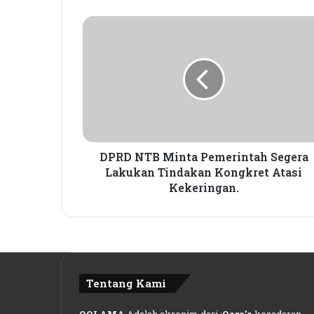
Kamar”
DPRD
NTB
Minta
Pemerintah
Segera
Lakukan
Tindakan
Kongkret
Atasi
Kekeringan.
DPRD NTB Minta Pemerintah Segera
Lakukan Tindakan Kongkret Atasi
Kekeringan.
Tentang Kami
QOLAMA
Adalah akronim dari :
Qara’a
kesadaran