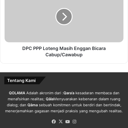
Loteng
Copy URL
Masih
Enggan
Bicara
Cabup/Cawabup
DPC PPP Loteng Masih Enggan Bicara
Cabup/Cawabup
Tentang Kami
QOLAMA
Adalah akronim dari :
Qara’a
kesadaran membaca dan
menafsirkan realitas;
Qāla
Menyuarakan kebenaran dalam ruang
dialog; dan
Qāma
sebuah komitmen untuk berdiri dan bertindak,
menerjemahkan gagasan menjadi praksis yang mengubah realitas.
Facebook
X
YouTube
Instagram