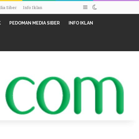
Sidebar
Switch skin
ia Siber
Info Iklan
K
PEDOMAN MEDIA SIBER
INFO IKLAN