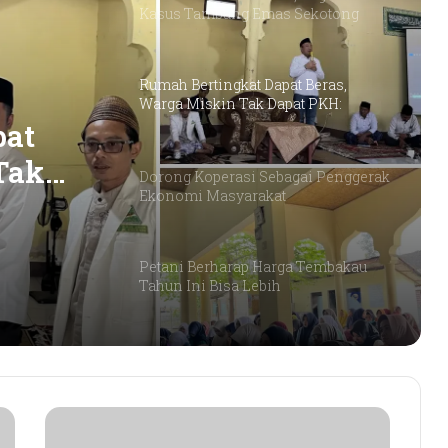
Rumah Bertingkat Dapat Beras,
Warga Miskin Tak Dapat PKH:
Hadrian Irfani Sebut Bantuan “Salah
Kamar”
Dorong Koperasi Sebagai Penggerak
Ekonomi Masyarakat
pat
Tak
Petani Berharap Harga Tembakau
fani
Tahun Ini Bisa Lebih
gai
Menguntungkan
16 Kepala Daerah Terjaring OTT KPK
2025–2026
Detik-detik Tangkap Tangan Bupati
Lombok Barat, Barang Bukti Tembus
D
Rp9,06 Miliar
P