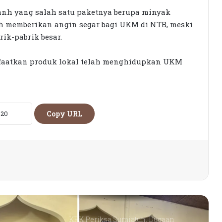
anh yang salah satu paketnya berupa minyak
Dorong Koperasi Sebagai Penggerak
Ekonomi Masyarakat
ah memberikan angin segar bagi UKM di NTB, meski
ik-pabrik besar.
Petani Berharap Harga Tembakau
faatkan produk lokal telah menghidupkan UKM
Tahun Ini Bisa Lebih
Menguntungkan
16 Kepala Daerah Terjaring OTT KPK
2025–2026
Copy URL
Detik-detik Tangkap Tangan Bupati
Lombok Barat, Barang Bukti Tembus
Rp9,06 Miliar
KPK Periksa Sumiatun, Dugaan
Kasus Tambang Emas Sekotong