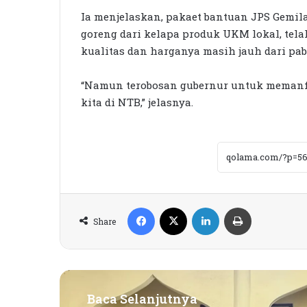
Ia menjelaskan, pakaet bantuan JPS Gemil
goreng dari kelapa produk UKM lokal, tel
kualitas dan harganya masih jauh dari pabr
“Namun terobosan gubernur untuk meman
kita di NTB,” jelasnya.
Facebook
X
LinkedIn
Print
Share
Baca Selanjutnya