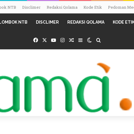
ombok NTB
Disclimer
Redaksi Qolama
Kode Etik
Pedoman Med
I LOMBOK NTB
DISCLIMER
REDAKSI QOLAMA
KODE ETI
Facebook
X
YouTube
Instagram
Random Article
Sidebar
Switch skin
Search for