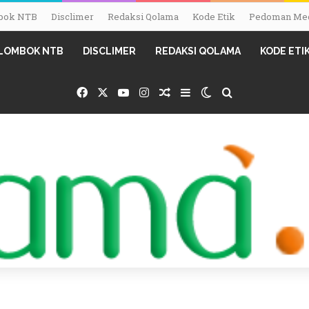
ombok NTB
Disclimer
Redaksi Qolama
Kode Etik
Pedoman Med
I LOMBOK NTB
DISCLIMER
REDAKSI QOLAMA
KODE ETI
Facebook
X
YouTube
Instagram
Random Article
Sidebar
Switch skin
Search for