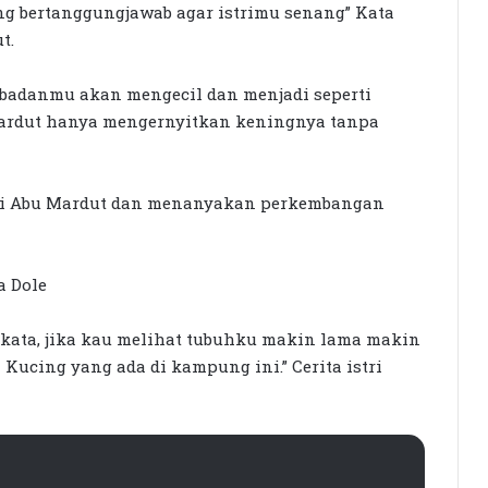
yang bertanggungjawab agar istrimu senang” Kata
t.
 badanmu akan mengecil dan menjadi seperti
 Mardut hanya mengernyitkan keningnya tanpa
tri Abu Mardut dan menanyakan perkembangan
a Dole
rkata, jika kau melihat tubuhku makin lama makin
Kucing yang ada di kampung ini.” Cerita istri
Bejorak “Ngelantur” Abu Macel