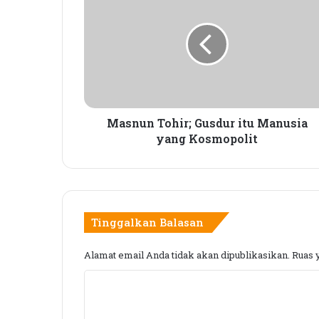
a
s
n
u
n
T
o
h
i
Masnun Tohir; Gusdur itu Manusia
r
yang Kosmopolit
;
G
u
s
d
Tinggalkan Balasan
u
r
Alamat email Anda tidak akan dipublikasikan.
Ruas 
i
t
K
u
M
o
a