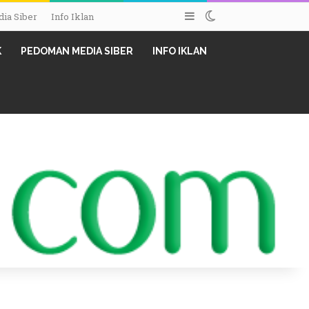
Sidebar
Switch skin
ia Siber
Info Iklan
K
PEDOMAN MEDIA SIBER
INFO IKLAN