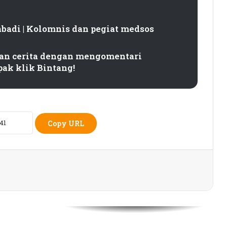
abadi | Kolomnis dan pegiat medsos
Pilkada dan Sayur Bening
n cerita dengan mengomentari
pak klik Bintang!
Rahasia Kenapa Anggota Dewan Itu
Dipanggil Prof.
Rampok Bank Gara-Gara Corona
Copy URL
Korona Status ODP, Abu Bongoh Jadi
Produktif Menulis
“Inak Amaq” Lelakaq Nasehat
Lombok