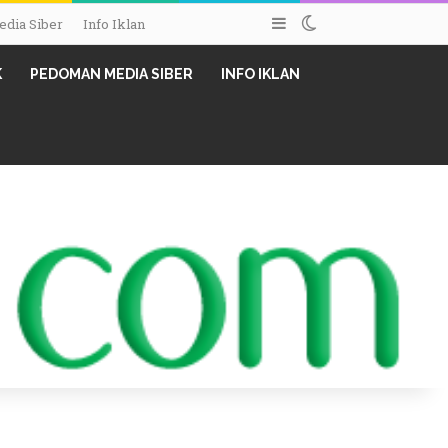
Sidebar
Switch skin
dia Siber
Info Iklan
K
PEDOMAN MEDIA SIBER
INFO IKLAN