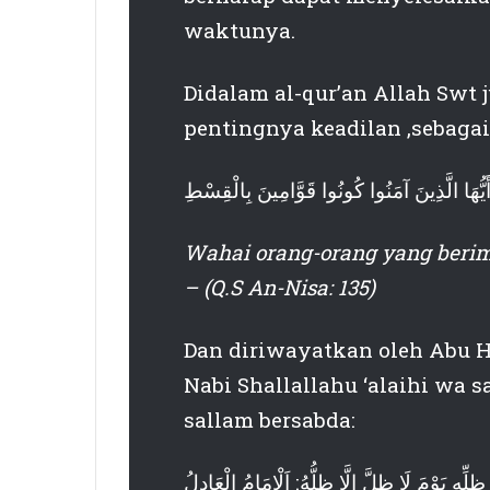
waktunya.
Didalam al-qur’an Allah Swt 
pentingnya keadilan ,sebaga
أَيُّهَا الَّذِينَ آمَنُوا كُونُوا قَوَّامِينَ بِالْقِسْطِ
Wahai orang-orang yang berim
– (Q.S An-Nisa: 135)
Dan diriwayatkan oleh Abu H
Nabi Shallallahu ‘alaihi wa s
sallam bersabda:
ِّهِ يَوْمَ لَا ظِلَّ إِلَّا ظِلُّهُ: اَلْإِمَامُ الْعَادِلُ