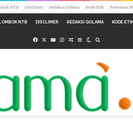
Lombok NTB
Disclimer
Redaksi Qolama
Kode Etik
Pedoman Me
I LOMBOK NTB
DISCLIMER
REDAKSI QOLAMA
KODE ETI
Facebook
X
YouTube
Instagram
Random Article
Sidebar
Switch skin
Search for