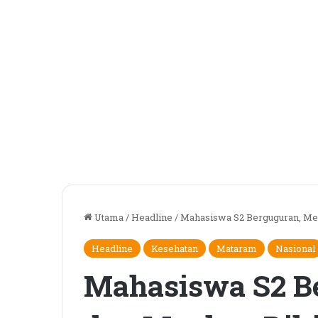
Utama
/
Headline
/
Mahasiswa S2 Berguguran, Me
Headline
Kesehatan
Mataram
Nasional
Mahasiswa S2 B