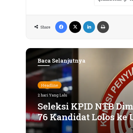
Facebook
X
LinkedIn
Print
Share
Baca Selanjutnya
Headline
2 hari Yang Lalu
Seleksi KPID NTB Dimu
76 Kandidat Lolos ke 
Kompetensi