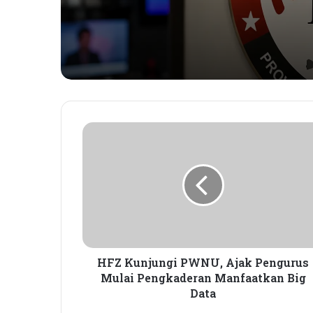
H
F
Z
K
u
n
j
u
n
g
HFZ Kunjungi PWNU, Ajak Pengurus
i
Mulai Pengkaderan Manfaatkan Big
P
Data
W