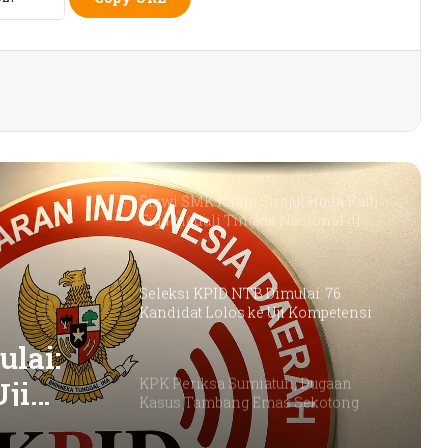
Dorong Koperasi Sebagai Penggerak
Ekonomi Masyarakat
Nasyada Jadi Dokter, Sirajul Huda
Ajak Ribuan Alumni Kembali
Terhubung dengan Almamater
Siswi SMK Islam Sirajul Huda Raih
Tiga Medali Tingkat Nasional di
Ajang ATHENA 2026 MAPRESNAS
Seleksi KPID NTB Dimulai: 76
Kandidat Lolos ke Uji Kompetensi
lai:
Uji
KPK Periksa Sumiatun, Dugaan
Kasus Tambang Emas Sekotong