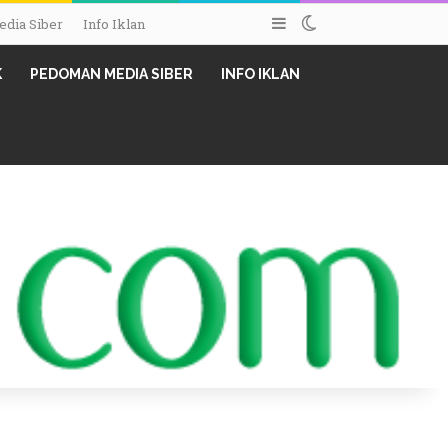
Sidebar
Switch skin
dia Siber
Info Iklan
K
PEDOMAN MEDIA SIBER
INFO IKLAN