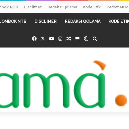
Lombok NTB
Disclimer
Redaksi Qolama
Kode Etik
Pedoman Me
I LOMBOK NTB
DISCLIMER
REDAKSI QOLAMA
KODE ETI
Facebook
X
YouTube
Instagram
Random Article
Sidebar
Switch skin
Search for