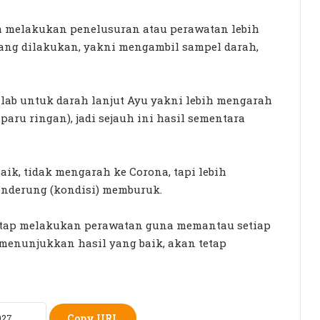
h melakukan penelusuran atau perawatan lebih
yang dilakukan, yakni mengambil sampel darah,
Siswi SMK Islam Sirajul Huda Raih
Tiga Medali Tingkat Nasional di
 lab untuk darah lanjut Ayu yakni lebih mengarah
Ajang ATHENA 2026 MAPRESNAS
paru ringan), jadi sejauh ini hasil sementara
Seleksi KPID NTB Dimulai: 76
Kandidat Lolos ke Uji Kompetensi
k, tidak mengarah ke Corona, tapi lebih
cenderung (kondisi) memburuk.
KPK Periksa Sumiatun, Dugaan
Kasus Tambang Emas Sekotong
etap melakukan perawatan guna memantau setiap
enunjukkan hasil yang baik, akan tetap
Rumah Bertingkat Dapat Beras,
Warga Miskin Tak Dapat PKH:
Hadrian Irfani Sebut Bantuan “Salah
Kamar”
Copy URL