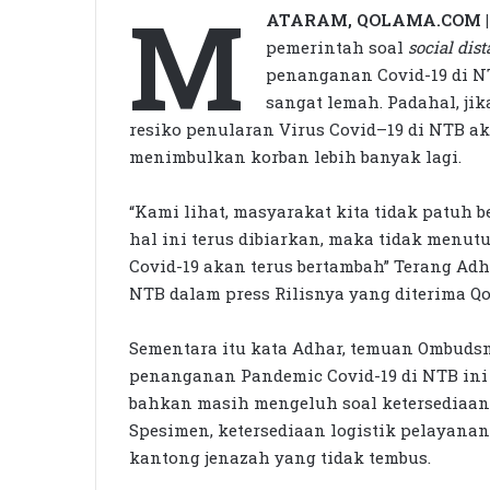
M
ATARAM, QOLAMA.COM |
pemerintah soal
social dis
penanganan Covid-19 di NT
sangat lemah. Padahal, jik
resiko penularan Virus Covid–19 di NTB a
menimbulkan korban lebih banyak lagi.
“Kami lihat, masyarakat kita tidak patuh b
hal ini terus dibiarkan, maka tidak menu
Covid-19 akan terus bertambah” Terang A
NTB dalam press Rilisnya yang diterima Qol
Sementara itu kata Adhar, temuan Ombuds
penanganan Pandemic Covid-19 di NTB ini 
bahkan masih mengeluh soal ketersediaan 
Spesimen, ketersediaan logistik pelayana
kantong jenazah yang tidak tembus.