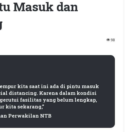
intu Masuk dan
g
98
empur kita saat ini ada di pintu masuk
ial distancing. Karena dalam kondisi
gerutui fasilitas yang belum lengkap,
r kita sekarang,”
an Perwakilan NTB