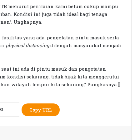
i NTB menurut penilaian kami belum cukup mampu
ban. Kondisi ini juga tidak ideal bagi tenaga
nan”. Ungkapnya.
Seleksi KPID NTB Dimulai: 76
 fasilitas yang ada, pengetatan pintu masuk serta
Kandidat Lolos ke Uji Kompetensi
an
physical distancing
ditengah masyarakat menjadi
KPK Periksa Sumiatun, Dugaan
Kasus Tambang Emas Sekotong
 saat ini ada di pintu masuk dan pengetatan
m kondisi sekarang, tidak bijak kita menggerutui
ukan wilayah tempur kita sekarang,” Pungkasnya.[]
Rumah Bertingkat Dapat Beras,
Warga Miskin Tak Dapat PKH:
Hadrian Irfani Sebut Bantuan “Salah
Kamar”
Copy URL
Dorong Koperasi Sebagai Penggerak
Ekonomi Masyarakat