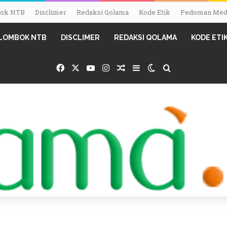
mbok NTB
Disclimer
Redaksi Qolama
Kode Etik
Pedoman Medi
I LOMBOK NTB
DISCLIMER
REDAKSI QOLAMA
KODE ETI
Facebook
X
YouTube
Instagram
Random Article
Sidebar
Switch skin
Search for