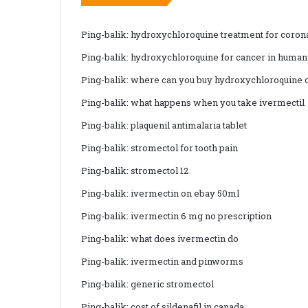
Ping-balik:
hydroxychloroquine treatment for coron
Ping-balik:
hydroxychloroquine for cancer in human
Ping-balik:
where can you buy hydroxychloroquine 
Ping-balik:
what happens when you take ivermectil
Ping-balik:
plaquenil antimalaria tablet
Ping-balik:
stromectol for tooth pain
Ping-balik:
stromectol 12
Ping-balik:
ivermectin on ebay 50ml
Ping-balik:
ivermectin 6 mg no prescription
Ping-balik:
what does ivermectin do
Ping-balik:
ivermectin and pinworms
Ping-balik:
generic stromectol
Ping-balik:
cost of sildenafil in canada