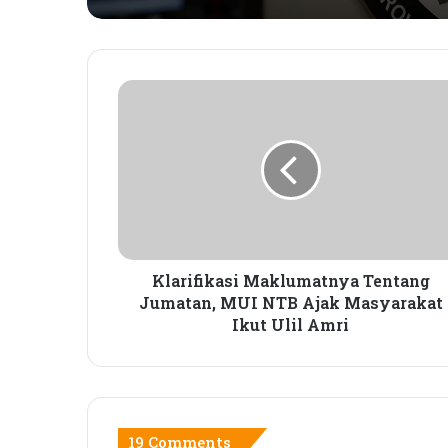
Klarifikasi
Maklumatnya
Tentang
Jumatan,
MUI
NTB
Ajak
Masyarakat
Ikut
Ulil
Klarifikasi Maklumatnya Tentang
Amri
Jumatan, MUI NTB Ajak Masyarakat
Ikut Ulil Amri
19 Comments