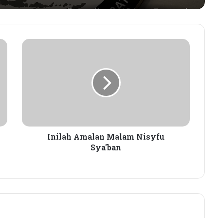
Dorong Koperasi Sebagai Penggerak
Ekonomi Masyarakat
Inilah
Amalan
Petani Berharap Harga Tembakau
Tahun Ini Bisa Lebih
Malam
Menguntungkan
Nisyfu
Sya'ban
Siswi SMK Islam Sirajul Huda Raih
Tiga Medali Tingkat Nasional di
Ajang ATHENA 2026 MAPRESNAS
Inilah Amalan Malam Nisyfu
Seleksi KPID NTB Dimulai: 76
Sya'ban
Kandidat Lolos ke Uji Kompetensi
KPK Periksa Sumiatun, Dugaan
Kasus Tambang Emas Sekotong