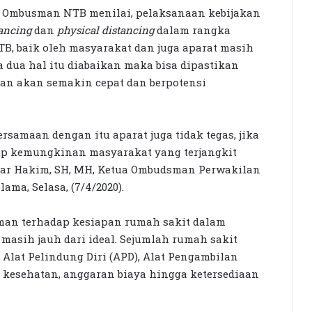
Ombusman NTB menilai, pelaksanaan kebijakan
tancing
dan
physical distancing
dalam rangka
B, baik oleh masyarakat dan juga aparat masih
a dua hal itu diabaikan maka bisa dipastikan
kan akan semakin cepat dan berpotensi
ersamaan dengan itu aparat juga tidak tegas, jika
tup kemungkinan masyarakat yang terjangkit
dhar Hakim, SH, MH, Ketua Ombudsman Perwakilan
ama, Selasa, (7/4/2020).
man terhadap kesiapan rumah sakit dalam
masih jauh dari ideal. Sejumlah rumah sakit
Alat Pelindung Diri (APD), Alat Pengambilan
n kesehatan, anggaran biaya hingga ketersediaan