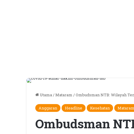
Utama
/
Mataram
/
Ombudsman NTB: Wilayah Tempur
Anggaran
Headline
Kesehatan
Matara
Ombudsman NTB