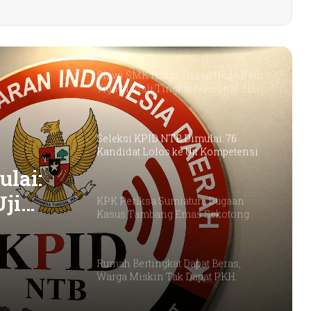
Petani Berharap Harga Tembakau
Tahun Ini Bisa Lebih
Menguntungkan
Siswi SMK Islam Sirajul Huda Raih
Tiga Medali Tingkat Nasional di
Ajang ATHENA 2026 MAPRESNAS
Seleksi KPID NTB Dimulai: 76
Kandidat Lolos ke Uji Kompetensi
lai:
Uji
KPK Periksa Sumiatun, Dugaan
Kasus Tambang Emas Sekotong
Rumah Bertingkat Dapat Beras,
Warga Miskin Tak Dapat PKH:
Hadrian Irfani Sebut Bantuan “Salah
Kamar”