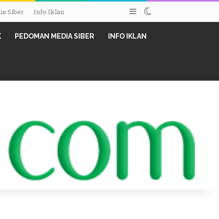
Sidebar
Switch skin
a Siber
Info Iklan
K
PEDOMAN MEDIA SIBER
INFO IKLAN