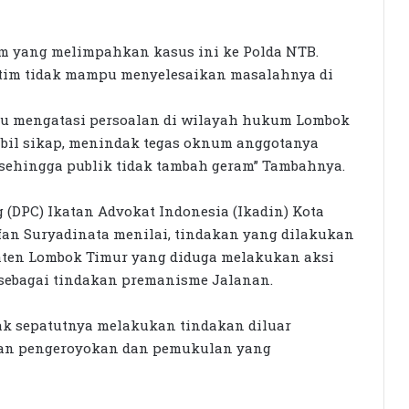
KPK Periksa Sumiatun, Dugaan
im yang melimpahkan kasus ini ke Polda NTB.
Kasus Tambang Emas Sekotong
otim tidak mampu menyelesaikan masalahnya di
Rumah Bertingkat Dapat Beras,
pu mengatasi persoalan di wilayah hukum Lombok
Warga Miskin Tak Dapat PKH:
mbil sikap, menindak tegas oknum anggotanya
Hadrian Irfani Sebut Bantuan “Salah
sehingga publik tidak tambah geram” Tambahnya.
Kamar”
Dorong Koperasi Sebagai Penggerak
(DPC) Ikatan Advokat Indonesia (Ikadin) Kota
Ekonomi Masyarakat
rfan Suryadinata menilai, tindakan yang dilakukan
aten Lombok Timur yang diduga melakukan aksi
 sebagai tindakan premanisme Jalanan.
Petani Berharap Harga Tembakau
Tahun Ini Bisa Lebih
Menguntungkan
dak sepatutnya melakukan tindakan diluar
kan pengeroyokan dan pemukulan yang
Siswi SMK Islam Sirajul Huda Raih
Tiga Medali Tingkat Nasional di
Ajang ATHENA 2026 MAPRESNAS