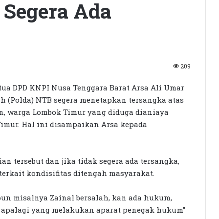
 Segera Ada
209
ua DPD KNPI Nusa Tenggara Barat Arsa Ali Umar
h (Polda) NTB segera menetapkan tersangka atas
n, warga Lombok Timur yang diduga dianiaya
Timur. Hal ini disampaikan Arsa kepada
ian tersebut dan jika tidak segera ada tersangka,
terkait kondisifitas ditengah masyarakat.
Seleksi KPID NTB Dimulai: 76
pun misalnya Zainal bersalah, kan ada hukum,
Kandidat Lolos ke Uji Kompetensi
u, apalagi yang melakukan aparat penegak hukum”