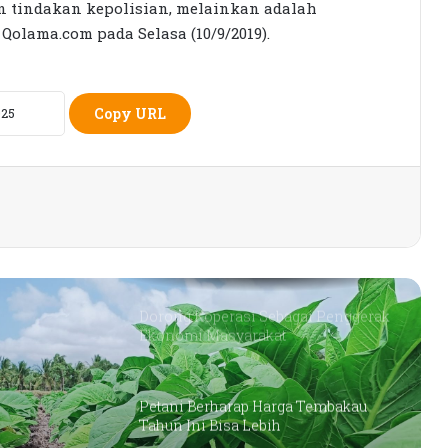
n tindakan kepolisian, melainkan adalah
Qolama.com pada Selasa (10/9/2019).
Seleksi KPID NTB Dimulai: 76
Kandidat Lolos ke Uji Kompetensi
Copy URL
KPK Periksa Sumiatun, Dugaan
Kasus Tambang Emas Sekotong
Rumah Bertingkat Dapat Beras,
Warga Miskin Tak Dapat PKH:
Hadrian Irfani Sebut Bantuan “Salah
Kamar”
Dorong Koperasi Sebagai Penggerak
Ekonomi Masyarakat
Petani Berharap Harga Tembakau
Tahun Ini Bisa Lebih
Menguntungkan