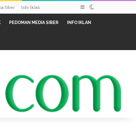
Sidebar
Switch skin
a Siber
Info Iklan
K
PEDOMAN MEDIA SIBER
INFO IKLAN