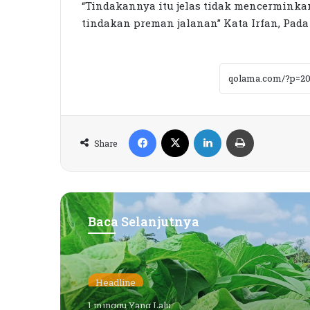
“Tindakannya itu jelas tidak mencerminka
tindakan preman jalanan” Kata Irfan, Pada 
Facebook
X
LinkedIn
Print
Share
Baca Selanjutnya
Headline
1 minggu Yang Lalu