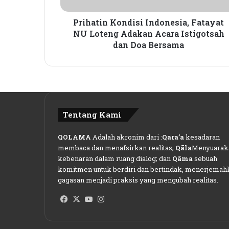
K
o
Prihatin Kondisi Indonesia, Fatayat
n
NU Loteng Adakan Acara Istigotsah
d
dan Doa Bersama
i
s
i
I
n
d
Tentang Kami
o
n
QOLAMA
Adalah akronim dari :
Qara’a
kesadaran
e
membaca dan menafsirkan realitas;
Qāla
Menyuarak
s
kebenaran dalam ruang dialog; dan
Qāma
sebuah
i
komitmen untuk berdiri dan bertindak, menerjemah
a
gagasan menjadi praksis yang mengubah realitas.
,
F
Facebook
X
YouTube
Instagram
a
t
a