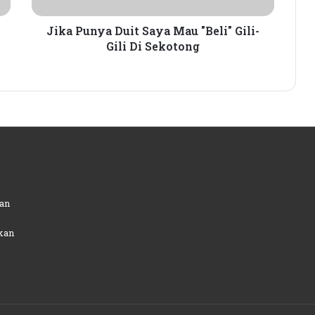
a
D
Jika Punya Duit Saya Mau "Beli" Gili-
u
Gili Di Sekotong
i
t
S
a
y
a
M
a
u
"
an
B
e
kan
l
i
"
G
i
l