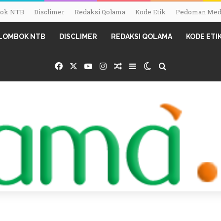
mbok NTB
Disclimer
Redaksi Qolama
Kode Etik
Pedoman Medi
I LOMBOK NTB
DISCLIMER
REDAKSI QOLAMA
KODE ETI
Facebook
X
YouTube
Instagram
Random Article
Sidebar
Switch skin
Search for