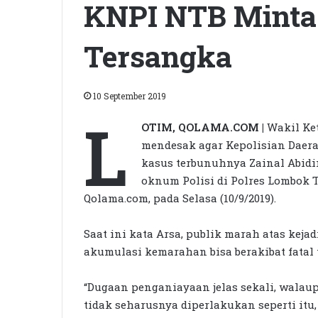
KNPI NTB Minta
Tersangka
10 September 2019
L
OTIM, QOLAMA.COM |
Wakil Ket
mendesak agar Kepolisian Daera
kasus terbunuhnya Zainal Abidi
oknum Polisi di Polres Lombok 
Qolama.com, pada Selasa (10/9/2019).
Saat ini kata Arsa, publik marah atas kejad
akumulasi kemarahan bisa berakibat fatal 
“Dugaan penganiayaan jelas sekali, walau
tidak seharusnya diperlakukan seperti it