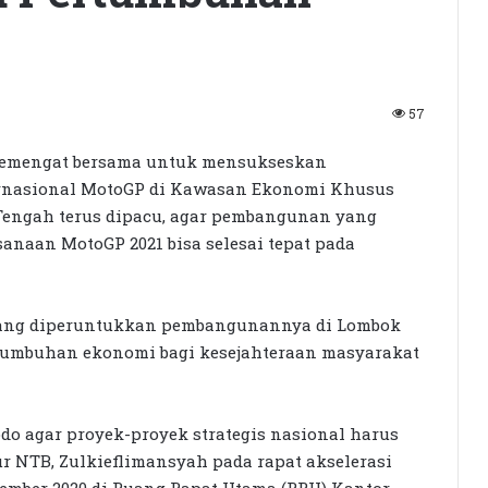
57
emengat bersama untuk mensukseskan
rnasional MotoGP di Kawasan Ekonomi Khusus
Tengah terus dipacu, agar pembangunan yang
anaan MotoGP 2021 bisa selesai tepat pada
yang diperuntukkan pembangunannya di Lombok
tumbuhan ekonomi bagi kesejahteraan masyarakat
o agar proyek-proyek strategis nasional harus
ur NTB, Zulkieflimansyah pada rapat akselerasi
ember 2020 di Ruang Rapat Utama (RRU) Kantor