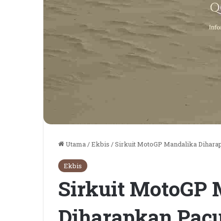
Utama
/
Ekbis
/
Sirkuit MotoGP Mandalika Dihar
Ekbis
Sirkuit MotoGP 
Diharapkan Pac