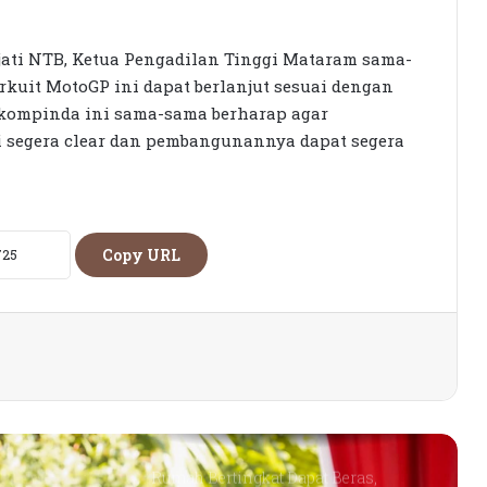
Ekonomi Masyarakat
ati NTB, Ketua Pengadilan Tinggi Mataram sama-
Petani Berharap Harga Tembakau
uit MotoGP ini dapat berlanjut sesuai dengan
Tahun Ini Bisa Lebih
rkompinda ini sama-sama berharap agar
Menguntungkan
 segera clear dan pembangunannya dapat segera
Putra NTB, Aktifis PMII Sabolah Al
Kalamby Ditunjuk Jadi Komisaris
MGPA
Copy URL
Dirut Baru Sesumbar, Bisa Benahi
Tataklola PT. GNE
Jaga Stabilitas Harga, Distan Gelar
Pasar Murah
Rumah Bertingkat Dapat Beras,