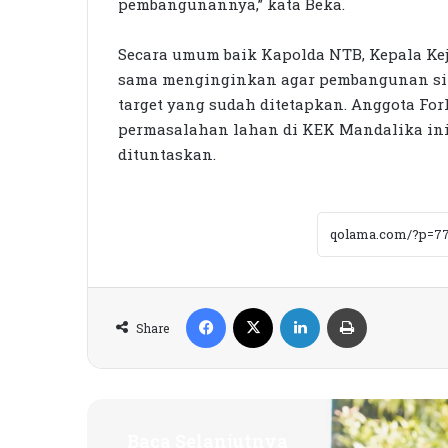
pembangunannya,” kata Beka.
Secara umum baik Kapolda NTB, Kepala Kej
sama menginginkan agar pembangunan sirk
target yang sudah ditetapkan. Anggota Fo
permasalahan lahan di KEK Mandalika ini
dituntaskan.
Facebook
X
LinkedIn
Print
Share
Baca Selanjutnya