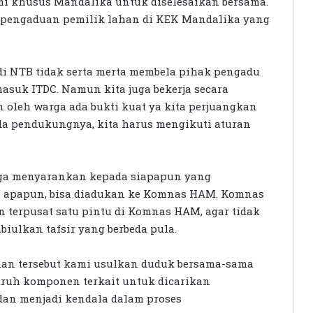
i khusus Mandalika untuk diselesaikan bersama.
i pengaduan pemilik lahan di KEK Mandalika yang
 NTB tidak serta merta membela pihak pengadu
suk ITDC. Namun kita juga bekerja secara
n oleh warga ada bukti kuat ya kita perjuangkan
da pendukungnya, kita harus mengikuti aturan
ga menyarankan kepada siapapun yang
u apapun, bisa diadukan ke Komnas HAM. Komnas
terpusat satu pintu di Komnas HAM, agar tidak
ulkan tafsir yang berbeda pula.
han tersebut kami usulkan duduk bersama-sama
uruh komponen terkait untuk dicarikan
 dan menjadi kendala dalam proses
Dorong Koperasi Sebagai Penggerak