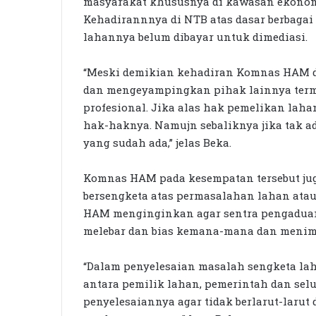
masyarakat khususnya di kawasan ekonom
Kehadirannnya di NTB atas dasar berbaga
lahannya belum dibayar untuk dimediasi.
“Meski demikian kehadiran Komnas HAM di
dan mengeyampingkan pihak lainnya terma
profesional. Jika alas hak pemelikan laha
hak-haknya. Namujn sebaliknya jika tak a
yang sudah ada,” jelas Beka.
Komnas HAM pada kesempatan tersebut ju
bersengketa atas permasalahan lahan ata
HAM menginginkan agar sentra pengaduan 
melebar dan bias kemana-mana dan menimbi
“Dalam penyelesaian masalah sengketa la
antara pemilik lahan, pemerintah dan sel
penyelesaiannya agar tidak berlarut-larut