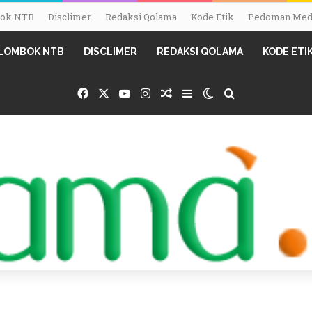
mbok NTB
Disclimer
Redaksi Qolama
Kode Etik
Pedoman Medi
I LOMBOK NTB
DISCLIMER
REDAKSI QOLAMA
KODE ETI
Facebook
X
YouTube
Instagram
Random Article
Sidebar
Switch skin
Search for