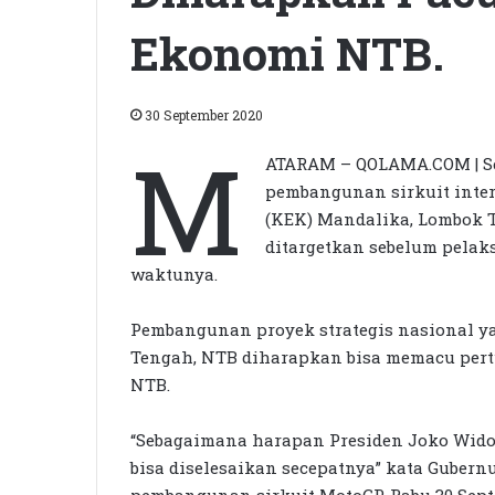
Ekonomi NTB.
30 September 2020
M
ATARAM – QOLAMA.COM | S
pembangunan sirkuit inte
(KEK) Mandalika, Lombok 
ditargetkan sebelum pelaks
waktunya.
Pembangunan proyek strategis nasional 
Tengah, NTB diharapkan bisa memacu per
NTB.
“Sebagaimana harapan Presiden Joko Widod
bisa diselesaikan secepatnya” kata Gubern
pembangunan sirkuit MotoGP, Rabu 30 Sept