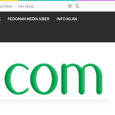
Sidebar
Switch skin
a Siber
Info Iklan
K
PEDOMAN MEDIA SIBER
INFO IKLAN