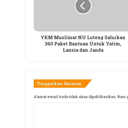
M
u
s
l
i
m
a
YKM Muslimat NU Loteng Salurkan
t
360 Paket Bantuan Untuk Yatim,
N
Lansia dan Janda
U
L
o
t
e
Tinggalkan Balasan
n
g
Alamat email Anda tidak akan dipublikasikan.
Ruas 
S
a
K
l
u
o
r
m
k