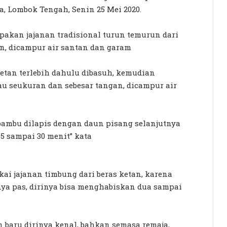
, Lombok Tengah, Senin 25 Mei 2020.
pakan jajanan tradisional turun temurun dari
an, dicampur air santan dan garam
etan terlebih dahulu dibasuh, kemudian
u seukuran dan sebesar tangan, dicampur air
ambu dilapis dengan daun pisang selanjutnya
 sampai 30 menit” kata
ai jajanan timbung dari beras ketan, karena
nya pas, dirinya bisa menghabiskan dua sampai
Seleksi KPID NTB Dimulai: 76
Kandidat Lolos ke Uji Kompetensi
n baru dirinya kenal, bahkan semasa remaja,