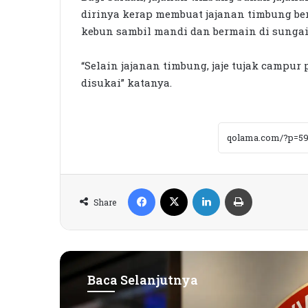
dirinya kerap membuat jajanan timbung b
kebun sambil mandi dan bermain di sunga
“Selain jajanan timbung, jaje tujak campur
disukai” katanya.
Facebook
X
LinkedIn
Print
Share
Baca Selanjutnya