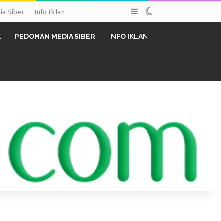
Sidebar
Switch skin
a Siber
Info Iklan
K
PEDOMAN MEDIA SIBER
INFO IKLAN