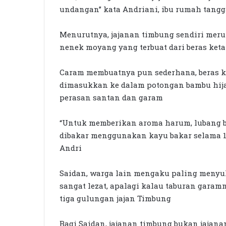
undangan” kata Andriani, ibu rumah tangga
Menurutnya, jajanan timbung sendiri meru
nenek moyang yang terbuat dari beras ket
Caram membuatnya pun sederhana, beras k
dimasukkan ke dalam potongan bambu hija
perasan santan dan garam
“Untuk memberikan aroma harum, lubang b
dibakar menggunakan kayu bakar selama 15
Andri
Saidan, warga lain mengaku paling menyuk
sangat lezat, apalagi kalau taburan garam
tiga gulungan jajan Timbung
Bagi Saidan, jajanan timbung bukan jajana