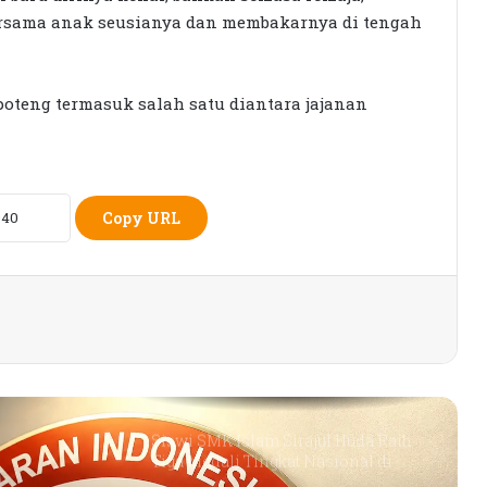
ersama anak seusianya dan membakarnya di tengah
KPK Periksa Sumiatun, Dugaan
i
Kasus Tambang Emas Sekotong
 poteng termasuk salah satu diantara jajanan
Rumah Bertingkat Dapat Beras,
Warga Miskin Tak Dapat PKH:
Hadrian Irfani Sebut Bantuan “Salah
Kamar”
Copy URL
Dorong Koperasi Sebagai Penggerak
Ekonomi Masyarakat
Petani Berharap Harga Tembakau
Tahun Ini Bisa Lebih
Menguntungkan
Siswi SMK Islam Sirajul Huda Raih
Tiga Medali Tingkat Nasional di
Ajang ATHENA 2026 MAPRESNAS