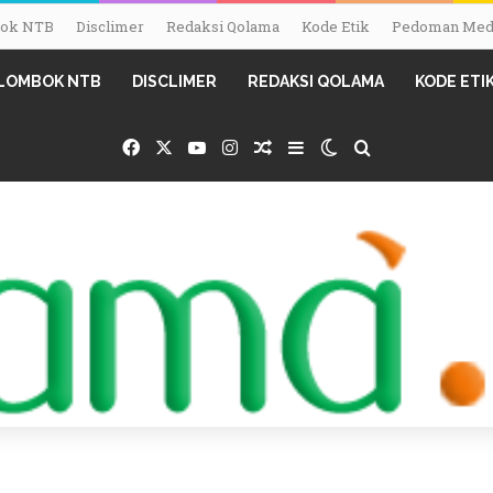
mbok NTB
Disclimer
Redaksi Qolama
Kode Etik
Pedoman Medi
I LOMBOK NTB
DISCLIMER
REDAKSI QOLAMA
KODE ETI
Facebook
X
YouTube
Instagram
Random Article
Sidebar
Switch skin
Search for