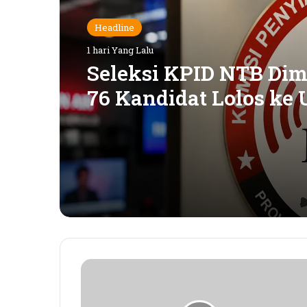
Headline
1 hari Yang Lalu
Seleksi KPID NTB Dimu
76 Kandidat Lolos ke 
Kompetensi
Y
K
M