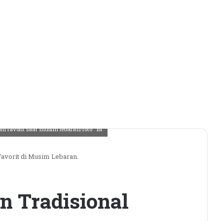
 favorit saat musim lebaran/foto : Ist
Favorit di Musim Lebaran.
n Tradisional