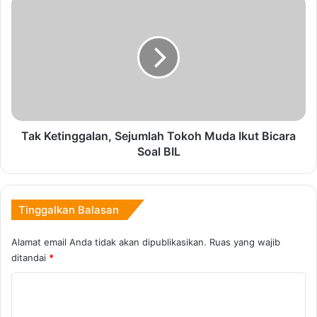
n
T
g
a
G
k
a
K
Copy URL
r
e
a
t
-
i
G
n
a
g
r
g
Tak Ketinggalan, Sejumlah Tokoh Muda Ikut Bicara
a
a
Soal BIL
T
l
a
a
k
n
D
,
Tinggalkan Balasan
i
S
b
e
Alamat email Anda tidak akan dipublikasikan.
Ruas yang wajib
e
j
ditandai
*
r
u
i
m
K
U
l
o
a
a