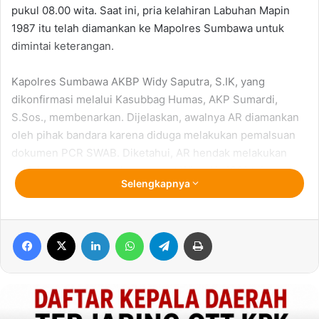
pukul 08.00 wita. Saat ini, pria kelahiran Labuhan Mapin
1987 itu telah diamankan ke Mapolres Sumbawa untuk
dimintai keterangan.
Kapolres Sumbawa AKBP Widy Saputra, S.IK, yang
dikonfirmasi melalui Kasubbag Humas, AKP Sumardi,
S.Sos., membenarkan. Dijelaskan, awalnya AR diamankan
oleh pihak bandara karena diduga melakukan pemalsuan
dokumen PCR SWAB. Diketahui, AR hendak melakukan
perjalanan menggunakan peswat Wigs Air 1861 tujuan
Selengkapnya
Denpasar Bali.
“Benar, yang bersangkutan diduga memalsukan dokumen
Facebook
X
LinkedIn
WhatsApp
Telegram
Print
PSC Swab yang merupakan salah satu syarat untuk
melakukan penerbangan,” ungkapnya.
BACA JUGA :
Lagi, Polda NTB Gagalkan Peredaran Narkoba Via