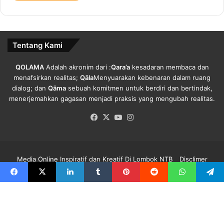
o
a
l
B
Tentang Kami
I
L
QOLAMA
Adalah akronim dari :
Qara’a
kesadaran membaca dan
menafsirkan realitas;
Qāla
Menyuarakan kebenaran dalam ruang
dialog; dan
Qāma
sebuah komitmen untuk berdiri dan bertindak,
menerjemahkan gagasan menjadi praksis yang mengubah realitas.
Facebook
X
YouTube
Instagram
Media Online Inspiratif dan Kreatif Di Lombok NTB
Disclimer
Redaksi Qolama
Kode Etik
Pedoman Media Siber
Info Iklan
Facebook
X
LinkedIn
Tumblr
Pinterest
Reddit
WhatsApp
Telegra
Facebook
X
YouTube
Instagram
B