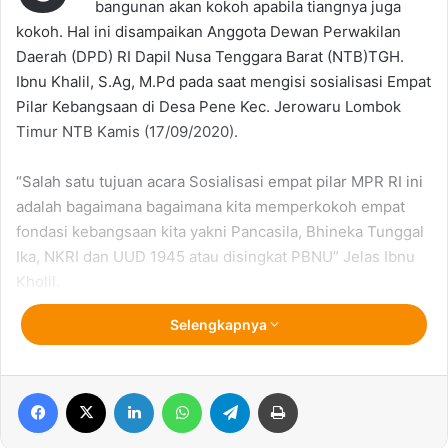
bangunan akan kokoh apabila tiangnya juga
kokoh. Hal ini disampaikan Anggota Dewan Perwakilan
Daerah (DPD) RI Dapil Nusa Tenggara Barat (NTB)TGH.
Ibnu Khalil, S.Ag, M.Pd pada saat mengisi sosialisasi Empat
Pilar Kebangsaan di Desa Pene Kec. Jerowaru Lombok
Timur NTB Kamis (17/09/2020).
“Salah satu tujuan acara Sosialisasi empat pilar MPR RI ini
adalah bagaimana bagaimana kita memperkokoh empat
fondasi kebangsaan kita yakni Pancasila, Bhineka Tunggal
Ika, NKRI dan UUD 1945 atau disingkat PBNU” Jelas Ibnu
Kholil.
Selengkapnya
Empat pilar kebangsaan ini Tambah Ibnu Kholil akan terus
di sosialisasikan, kemudian dijaga bersama-sama seluruh
rakyat Indonesia.
Facebook
X
LinkedIn
WhatsApp
Telegram
Print
“Karenanya memahami dan memegang teguh nilai-nilai