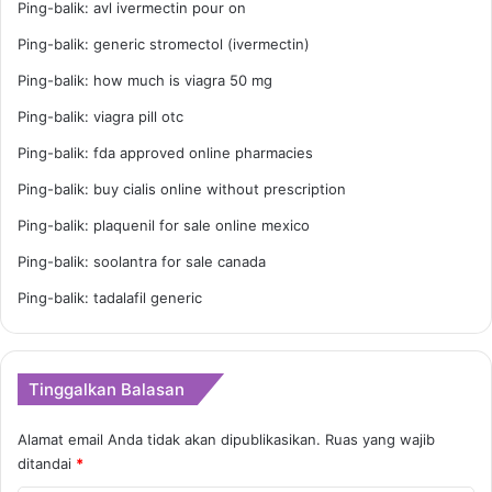
Ping-balik:
avl ivermectin pour on
a
B
r
u
Ping-balik:
generic stromectol (ivermectin)
g
k
Ping-balik:
how much is viagra 50 mg
a
a
B
L
Ping-balik:
viagra pill otc
e
a
l
p
Ping-balik:
fda approved online pharmacies
i
a
Ping-balik:
buy cialis online without prescription
.
k
M
Ping-balik:
plaquenil for sale online mexico
e
Ping-balik:
soolantra for sale canada
m
b
Ping-balik:
tadalafil generic
a
c
a
.
Tinggalkan Balasan
Alamat email Anda tidak akan dipublikasikan.
Ruas yang wajib
ditandai
*