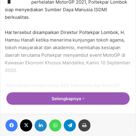
perhelatan MotorGP 2021, Poltekpar Lombok
siap menyediakan Sumber Daya Manusia (SDM)
berkualitas.
Hal tersebut disampaikan Direktur Poltekpar Lombok, H.
Hamsu Hanafi ketika menerima kunjungan tokoh agama,
tokoh masyarakat dan akademisi, membahas kesiapan
daerah terutama Poltekpar menyambut event MotoGP di
Kawasan Ekonomi Khusus Mandalika, Kamis 10 September
2020.
“Menyangkut keberadaan KEK Mandalika dan MotoGP,
Poltekpar memastikan menyiapkan sumber daya manusia
Selengkapnya
yang mumpuni,” kata Hamsu
Ia memaparkan, total mahasiswa Poltekpar saat ini,
Facebook
X
LinkedIn
WhatsApp
Telegram
Print
sebanyak 1.300 orang. Sekitar 96 persen diantaranya putra
daerah di 10 Kabupaten/Kota di NTB. Terbanyak