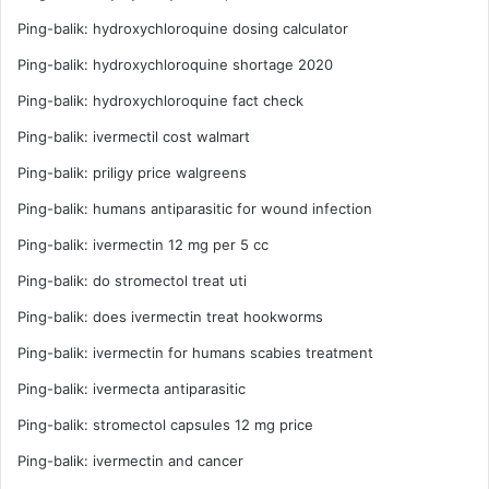
dan akademisi menyampaikan pandangan tentang
a
n
Ping-balik:
hydroxychloroquine dosing calculator
Poltekpar Lombok, sekaligus tanya jawab. Dosen Unram Dr
h
a
Ping-balik:
hydroxychloroquine shortage 2020
a
Basuki menilai, di Poltekpar Lombok inilah akan lahir
k
a
R
generasi-generasi terampil dalam bidang pariwisata.
Ping-balik:
hydroxychloroquine fact check
n
e
N
n
Ping-balik:
ivermectil cost walmart
Kalau sudah seperti itu, maka warga NTB tidak boleh
T
d
Ping-balik:
priligy price walgreens
menjadi penonton di daerah sendiri. Mereka harus terlibat
B
a
aktif dalam pembangunan dan pengembangan KEK
y
h
Ping-balik:
humans antiparasitic for wound infection
a
,
Mandalika. Terutama MotoGP.
Ping-balik:
ivermectin 12 mg per 5 cc
n
P
g
e
Ping-balik:
do stromectol treat uti
T
m
Ping-balik:
does ivermectin treat hookworms
e
u
Copy URL
t
d
Ping-balik:
ivermectin for humans scabies treatment
a
a
p
L
Ping-balik:
ivermecta antiparasitic
k
o
Ping-balik:
stromectol capsules 12 mg price
a
t
n
i
Ping-balik:
ivermectin and cancer
H
m