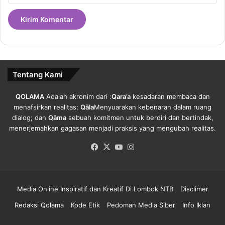
Tentang Kami
QOLAMA
Adalah akronim dari :
Qara’a
kesadaran membaca dan
menafsirkan realitas;
Qāla
Menyuarakan kebenaran dalam ruang
dialog; dan
Qāma
sebuah komitmen untuk berdiri dan bertindak,
menerjemahkan gagasan menjadi praksis yang mengubah realitas.
Facebook
X
YouTube
Instagram
Media Online Inspiratif dan Kreatif Di Lombok NTB
Disclimer
Redaksi Qolama
Kode Etik
Pedoman Media Siber
Info Iklan