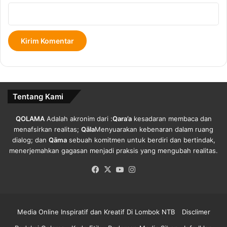
i
P
n
a
g
n
g
g
a
g
2
i
0
l
P
B
e
u
Tentang Kami
r
p
s
a
e
t
QOLAMA
Adalah akronim dari :
Qara’a
kesadaran membaca dan
n
i
menafsirkan realitas;
Qāla
Menyuarakan kebenaran dalam ruang
.
S
dialog; dan
Qāma
sebuah komitmen untuk berdiri dan bertindak,
u
menerjemahkan gagasan menjadi praksis yang mengubah realitas.
h
Facebook
X
YouTube
Instagram
a
i
l
i
Media Online Inspiratif dan Kreatif Di Lombok NTB
Disclimer