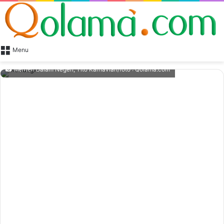
Menu
Menteri Dalam Negeri, Tito Karnavian/foto : Qolama.com