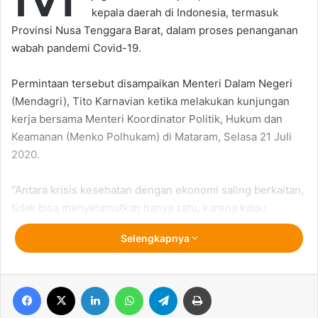
kepala daerah di Indonesia, termasuk
Provinsi Nusa Tenggara Barat, dalam proses penanganan
wabah pandemi Covid-19.
Permintaan tersebut disampaikan Menteri Dalam Negeri
(Mendagri), Tito Karnavian ketika melakukan kunjungan
kerja bersama Menteri Koordinator Politik, Hukum dan
Keamanan (Menko Polhukam) di Mataram, Selasa 21 Juli
2020.
“Antara krisis kesehatan dengan ekonomi saling berkaitan,
tidak bisa menyelamatkan hanya satu, karena kalau
masalah ekonomi dibiarkan dan hanya fokus pada
Selengkapnya
penanganan masalah kesehatan, sangat berbahaya” kata
Tito.
Facebook
X
LinkedIn
WhatsApp
Telegram
Print
Mengingat Covid-19 juga telah berdampak besar bagi
prekonomian, makin lama akan melemahkan ekonomi,