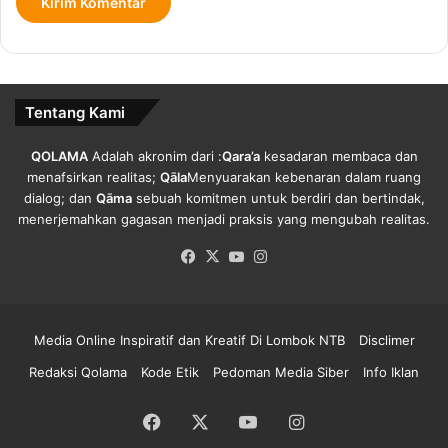
k
S
tinggi, terlalu cepat dan kita lihat 34 provinsi semua sudah
a
e
terdampak, jadi perlu kita waspadai,” harap Tito.
n
g
e
Rakor secara online tersebut diikuti oleh Menteri Dalam
r
Tentang Kami
a
Negeri, Menteri Keuangan, Menteri Kesehatan, Ketua
J
Gugus Tugas Percepatan Penanganan Covid-19 bersama
a
QOLAMA
Adalah akronim dari :
Qara’a
kesadaran membaca dan
Gubernur dan Bupati/Walikota Se-Indonesia. []
d
menafsirkan realitas;
Qāla
Menyuarakan kebenaran dalam ruang
i
dialog; dan
Qāma
sebuah komitmen untuk berdiri dan bertindak,
T
menerjemahkan gagasan menjadi praksis yang mengubah realitas.
e
Copy URL
Facebook
X
YouTube
Instagram
r
s
a
n
Media Online Inspiratif dan Kreatif Di Lombok NTB
Disclimer
g
k
Redaksi Qolama
Kode Etik
Pedoman Media Siber
Info Iklan
a
Facebook
X
YouTube
Instagram