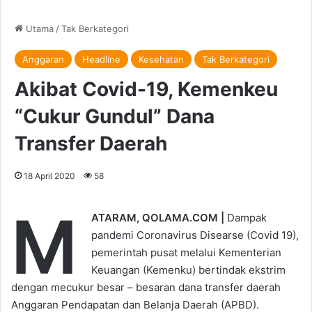
Utama
/
Tak Berkategori
Anggaran
Headline
Kesehatan
Tak Berkategori
Akibat Covid-19, Kemenkeu
“Cukur Gundul” Dana
Transfer Daerah
18 April 2020
58
M
ATARAM, QOLAMA.COM |
Dampak
pandemi Coronavirus Disearse (Covid 19),
pemerintah pusat melalui Kementerian
Keuangan (Kemenku) bertindak ekstrim
dengan mecukur besar – besaran dana transfer daerah
Anggaran Pendapatan dan Belanja Daerah (APBD).