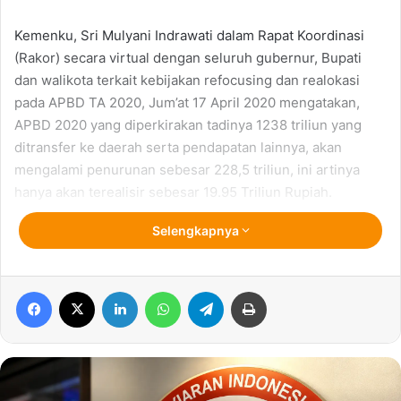
Kemenku, Sri Mulyani Indrawati dalam Rapat Koordinasi
(Rakor) secara virtual dengan seluruh gubernur, Bupati
dan walikota terkait kebijakan refocusing dan realokasi
pada APBD TA 2020, Jum’at 17 April 2020 mengatakan,
APBD 2020 yang diperkirakan tadinya 1238 triliun yang
ditransfer ke daerah serta pendapatan lainnya, akan
mengalami penurunan sebesar 228,5 triliun, ini artinya
hanya akan terealisir sebesar 19.95 Triliun Rupiah.
Selengkapnya
Gubernur NTB, Dr. H. Zulkiflimansyah bersama Wakil Gubernur Dr.
Hj. Sitti Rohmi Djalilah di Dampingi Sekda NTB H. Lalu Gita Ariyadi
Facebook
X
LinkedIn
WhatsApp
Telegram
Print
di Acara Rapat Virtual bersama Kemenkeu dan Kemendagri, Jumat
(17/4/2020). Foto. SND
“Berdasarkan Perpres 54/2020 APBD mengalami
penurunan dari yang dianggarkan sebelumnya” Tegas Sri