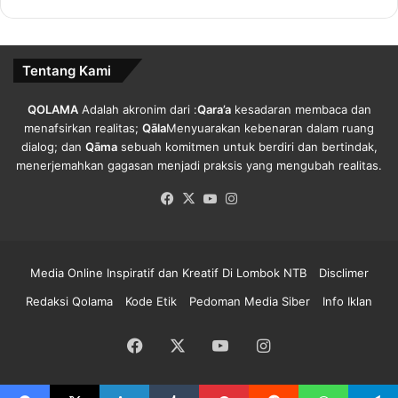
menyerahkan bantun stimulus kepada UKM yang
'
terdampak pandemi Covid-19 tersebut. Manfaatkan
d
Teknologi Informasi
i
Tentang Kami
N
T
LOMBOK TENGAH – QOLAMA.COM | Pelaku Usaha Mikro
B
QOLAMA
Adalah akronim dari :
Qara’a
kesadaran membaca dan
Kecil dan Menengah (UMKM) Provinsi Nusa Tenggara
menafsirkan realitas;
Qāla
Menyuarakan kebenaran dalam ruang
Barat diminta bisa memaksimalkan keberadaan teknologi
dialog; dan
Qāma
sebuah komitmen untuk berdiri dan bertindak,
informasi, baik dalam berpromosi maupun memasarkan
menerjemahkan gagasan menjadi praksis yang mengubah realitas.
produk dihasilkan.
Facebook
X
YouTube
Instagram
“Teknologi informasi harus bisa dimanfaatkan, terutama di
masa Pandemi seperti sekarang” kata Deputi
Media Online Inspiratif dan Kreatif Di Lombok NTB
Disclimer
Pengembangan SDM Kemenkop dan UKM, Pakoso Budi
Prasetyo pada kegiatan Pelatihan Peningkatan Kapasitas
Redaksi Qolama
Kode Etik
Pedoman Media Siber
Info Iklan
dan Kualitas SDM UKM, di Hotel D-max Lombok Tengah,
Senin, 7 September 2020
Facebook
X
YouTube
Instagram
Ia mengajak semua peserta untuk memanfaatkan informasi