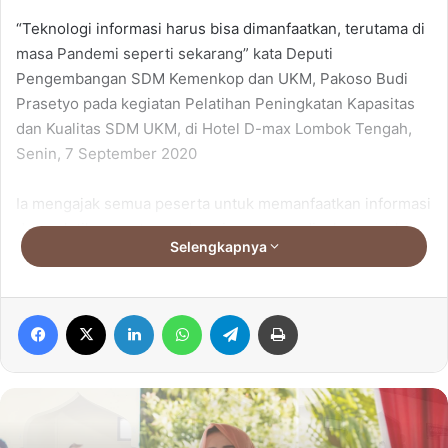
“Teknologi informasi harus bisa dimanfaatkan, terutama di
masa Pandemi seperti sekarang” kata Deputi
Pengembangan SDM Kemenkop dan UKM, Pakoso Budi
Prasetyo pada kegiatan Pelatihan Peningkatan Kapasitas
dan Kualitas SDM UKM, di Hotel D-max Lombok Tengah,
Senin, 7 September 2020
Ia mengajak semua peserta untuk memanfaatkan informasi
dan pelatihan serta pendampingan yang diselenggarakan
Selengkapnya
oleh Kementerian dan dinas terkait.
Kegiatan dilaksanakan terdiri dari dua bentuk pelatihan.
Facebook
X
LinkedIn
WhatsApp
Telegram
Print
Pertama adalah kegiatan Pemasyarakatan Kewirausahaan
yang bemaksud untuk mengenalkan wirausaha kepada
para pelaku UKM dan masyarakat umum. Kedua adalah
Pelatihan Vocational Berbasis Potensi Lokal.