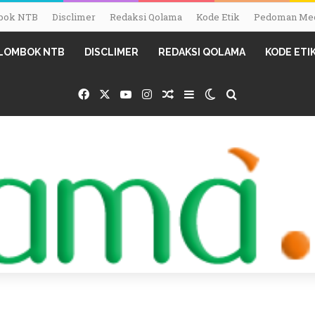
ombok NTB
Disclimer
Redaksi Qolama
Kode Etik
Pedoman Med
I LOMBOK NTB
DISCLIMER
REDAKSI QOLAMA
KODE ETI
Facebook
X
YouTube
Instagram
Random Article
Sidebar
Switch skin
Search for