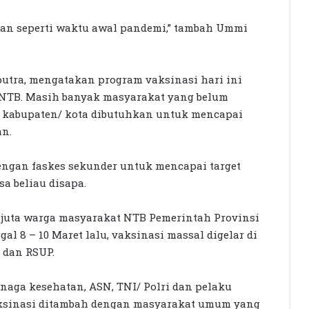
tkan seperti waktu awal pandemi,” tambah Ummi
utra, mengatakan program vaksinasi hari ini
i NTB. Masih banyak masyarakat yang belum
 kabupaten/ kota dibutuhkan untuk mencapai
an.
engan faskes sekunder untuk mencapai target
asa beliau disapa.
Rumah Bertingkat Dapat Beras,
Warga Miskin Tak Dapat PKH:
a juta warga masyarakat NTB Pemerintah Provinsi
Hadrian Irfani Sebut Bantuan “Salah
l 8 – 10 Maret lalu, vaksinasi massal digelar di
Kamar”
 dan RSUP.
Dorong Koperasi Sebagai Penggerak
Ekonomi Masyarakat
tenaga kesehatan, ASN, TNI/ Polri dan pelaku
vaksinasi ditambah dengan masyarakat umum yang