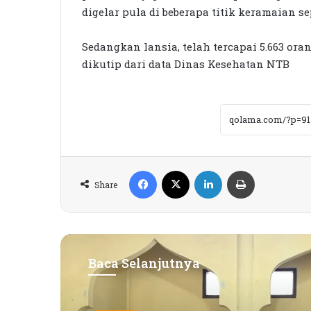
digelar pula di beberapa titik keramaian s
Sedangkan lansia, telah tercapai 5.663 orang
dikutip dari data Dinas Kesehatan NTB
Facebook
X
LinkedIn
Print
Share
Baca Selanjutnya