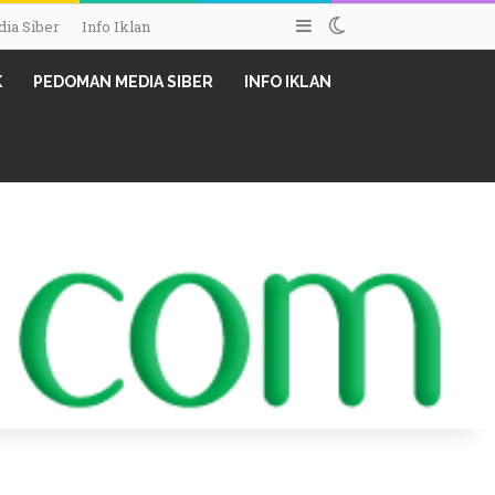
Sidebar
Switch skin
ia Siber
Info Iklan
K
PEDOMAN MEDIA SIBER
INFO IKLAN