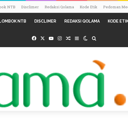
ombok NTB
Disclimer
Redaksi Qolama
Kode Etik
Pedoman Med
I LOMBOK NTB
DISCLIMER
REDAKSI QOLAMA
KODE ETI
Facebook
X
YouTube
Instagram
Random Article
Sidebar
Switch skin
Search for