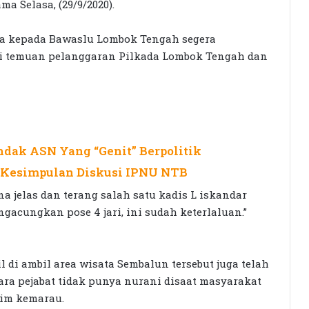
a Selasa, (29/9/2020).
ta kepada Bawaslu Lombok Tengah segera
gai temuan pelanggaran Pilkada Lombok Tengah dan
dak ASN Yang “Genit” Berpolitik
s!, Kesimpulan Diskusi IPNU NTB
a jelas dan terang salah satu kadis L iskandar
cungkan pose 4 jari, ini sudah keterlaluan.”
l di ambil area wisata Sembalun tersebut juga telah
ra pejabat tidak punya nurani disaat masyarakat
sim kemarau.