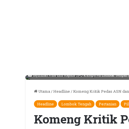
Sejumlah ASN dan Kepala OPD Kabupaten Lombok Tengah (Kir
Utama
/
Headline
/
Komeng Kritik Pedas ASN dan
Headline
Lombok Tengah
Pertanian
Pi
Komeng Kritik 