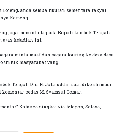
t Loteng, anda semua liburan sementara rakyat
Tanya Komeng.
meng juga meminta kepada Bupati Lombok Tengah
atas kejadian ini.
Rumah Bertingkat Dapat Beras,
Warga Miskin Tak Dapat PKH:
egera minta maaf dan segera touring ke desa desa
Hadrian Irfani Sebut Bantuan “Salah
Kamar”
ko untuk masyarakat yang
Dorong Koperasi Sebagai Penggerak
Ekonomi Masyarakat
bok Tengah Drs. H. Jalaluddin saat dikonfirmasi
komentar pedas M. Syamsul Qomar.
Petani Berharap Harga Tembakau
Tahun Ini Bisa Lebih
omentar” Katanya singkat via telepon, Selasa,
Menguntungkan
16 Kepala Daerah Terjaring OTT KPK
2025–2026