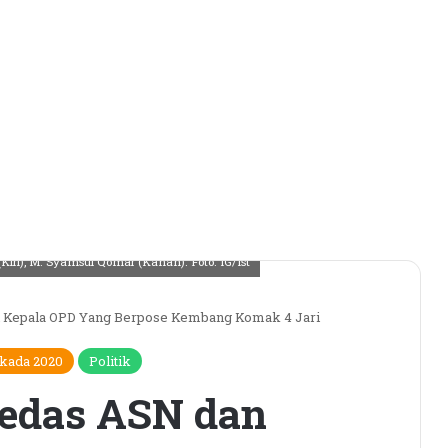
i), M. Syamsul Qomar (Kanan). Foto. IG/Ist
 Kepala OPD Yang Berpose Kembang Komak 4 Jari
lkada 2020
Politik
Pedas ASN dan