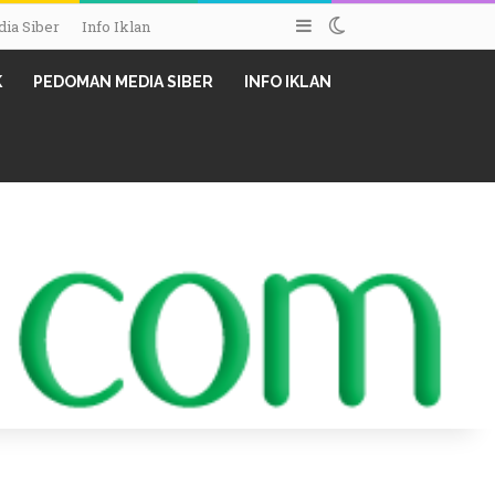
Sidebar
Switch skin
ia Siber
Info Iklan
K
PEDOMAN MEDIA SIBER
INFO IKLAN