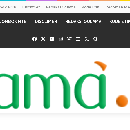
ombok NTB
Disclimer
Redaksi Qolama
Kode Etik
Pedoman Med
I LOMBOK NTB
DISCLIMER
REDAKSI QOLAMA
KODE ETI
Facebook
X
YouTube
Instagram
Random Article
Sidebar
Switch skin
Search for