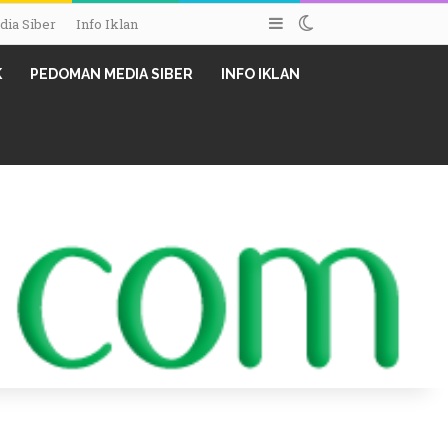
Sidebar
Switch skin
ia Siber
Info Iklan
K
PEDOMAN MEDIA SIBER
INFO IKLAN