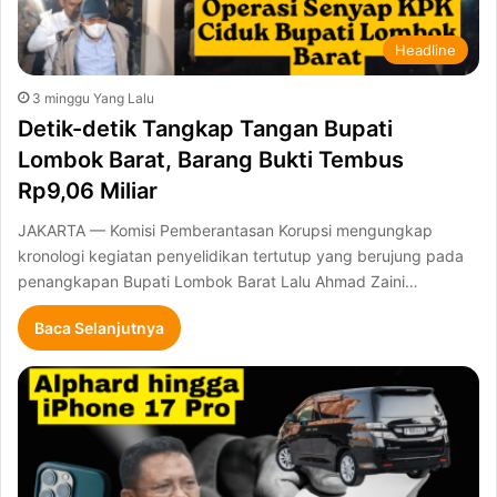
Headline
3 minggu Yang Lalu
Detik-detik Tangkap Tangan Bupati
Lombok Barat, Barang Bukti Tembus
Rp9,06 Miliar
JAKARTA — Komisi Pemberantasan Korupsi mengungkap
kronologi kegiatan penyelidikan tertutup yang berujung pada
penangkapan Bupati Lombok Barat Lalu Ahmad Zaini…
Baca Selanjutnya