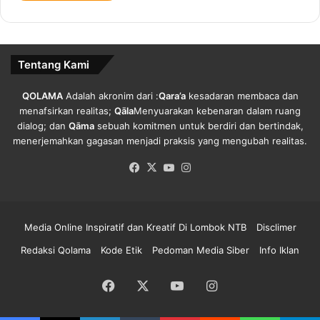
Universitas Mataram, namun tidak ada jawaban.[]
Tentang Kami
Copy URL
QOLAMA
Adalah akronim dari :
Qara’a
kesadaran membaca dan
menafsirkan realitas;
Qāla
Menyuarakan kebenaran dalam ruang
dialog; dan
Qāma
sebuah komitmen untuk berdiri dan bertindak,
menerjemahkan gagasan menjadi praksis yang mengubah realitas.
Facebook
X
YouTube
Instagram
Media Online Inspiratif dan Kreatif Di Lombok NTB
Disclimer
Redaksi Qolama
Kode Etik
Pedoman Media Siber
Info Iklan
Facebook
X
YouTube
Instagram